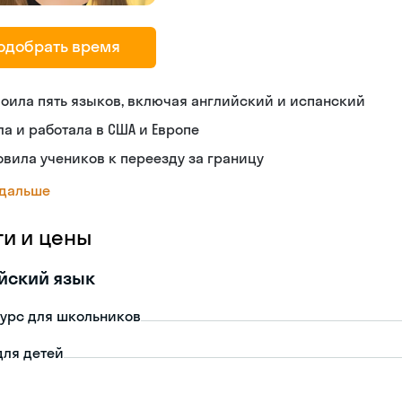
одобрать время
оила пять языков, включая английский и испанский
а и работала в США и Европе
овила учеников к переезду за границу
 дальше
ги и цены
йский язык
урс для школьников
для детей