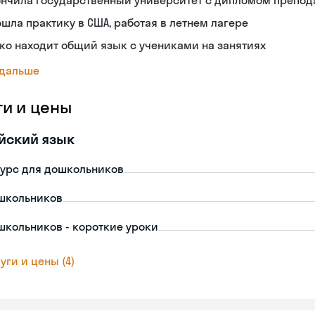
ончила государственный университет с дипломом препод
шла практику в США, работая в летнем лагере
ко находит общий язык с учениками на занятиях
 дальше
ги и цены
йский язык
урс для дошкольников
школьников
школьников - короткие уроки
уги и цены (4)