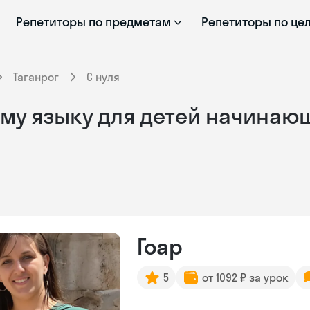
Репетиторы по предметам
Репетиторы по це
Таганрог
С нуля
му языку для детей начинающ
Гоар
5
от 1092 ₽ за урок