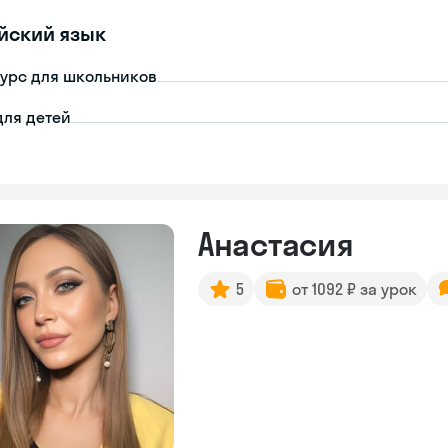
йский язык
урс для школьников
для детей
Анастасия
5
от 1092 ₽ за урок