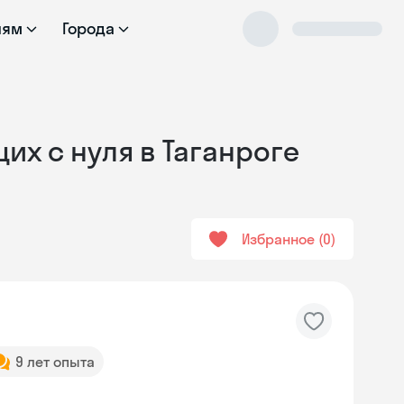
лям
Города
их с нуля в Таганроге
Избранное
0
9 лет опыта