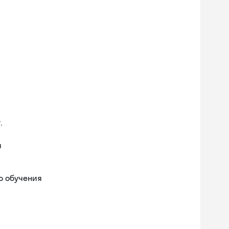
.
я
о обучения