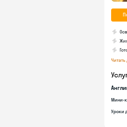
П
Осв
Жил
Гот
Читать
Услу
Англи
Мини-к
Уроки 