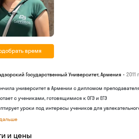
одобрать время
•
2011 г
адзорский Государственный Университет, Армения
ончила университет в Армении с дипломом преподавател
отает с учениками, готовящимися к ОГЭ и ЕГЭ
птирует уроки под интересы учеников для увлекательног
 дальше
ги и цены