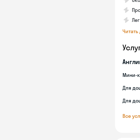
Ок
Про
Лег
Читать
Услу
Англи
Мини-к
Для до
Для до
Все усл