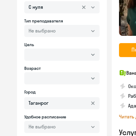
С нуля
Тип преподавателя
Не выбрано
Цель
П
Возраст
Ван
Ок
Город
Раб
Ада
Читать
Удобное расписание
Не выбрано
Услу