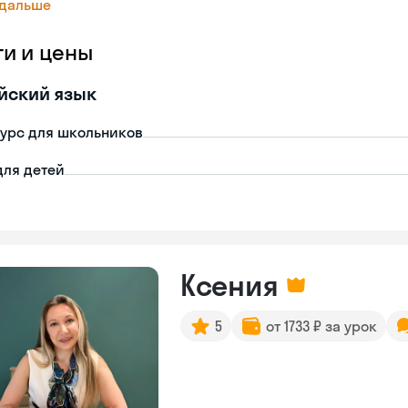
 дальше
ги и цены
йский язык
урс для школьников
для детей
Ксения
5
от 1733 ₽ за урок