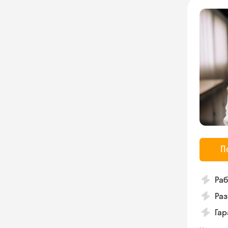
П
Ра
Ра
Га