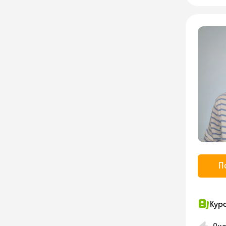
П
Кур