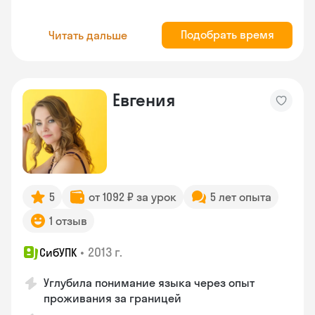
Подобрать время
Читать дальше
Евгения
5
от 1092 ₽ за урок
5 лет опыта
1 отзыв
•
2013 г.
СибУПК
Углубила понимание языка через опыт
проживания за границей