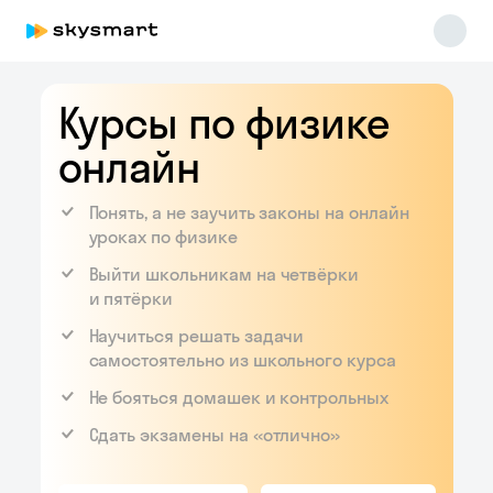
Курсы по физике
онлайн
Понять, а не заучить законы на онлайн
уроках по физике
Skysmart Chat
Выйти школьникам на четвёрки
online
и пятёрки
Научиться решать задачи
самостоятельно из школьного курса
Не бояться домашек и контрольных
Сдать экзамены на «отлично»