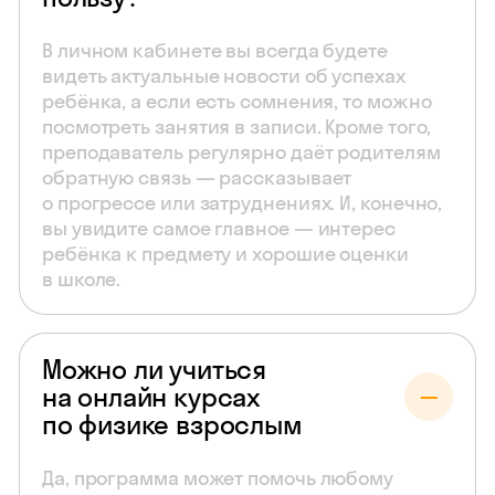
В личном кабинете вы всегда будете
видеть актуальные новости об успехах
ребёнка, а если есть сомнения, то можно
посмотреть занятия в записи. Кроме того,
преподаватель регулярно даёт родителям
обратную связь — рассказывает
о прогрессе или затруднениях. И, конечно,
вы увидите самое главное — интерес
ребёнка к предмету и хорошие оценки
в школе.
Можно ли учиться
на онлайн курсах
по физике взрослым
Да, программа может помочь любому