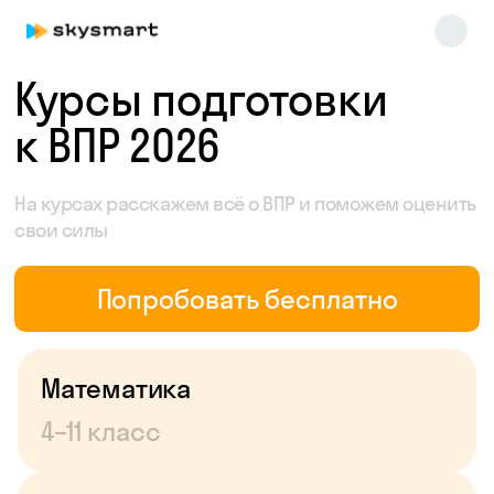
Курсы подготовки
Skysmart Chat
к ВПР 2026
online
На курсах расскажем всё о ВПР и поможем оценить
свои силы
Попробовать бесплатно
Организуем обучение
Математика
так, что у вашего
4–11 класс
ребенка всё получится