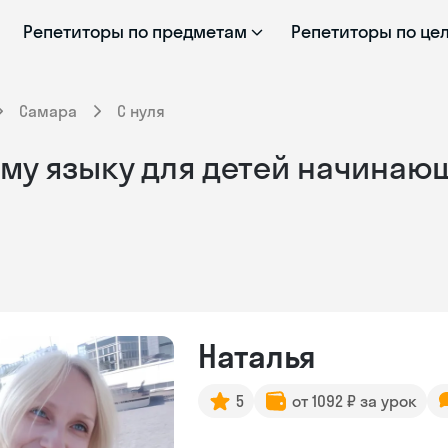
Репетиторы по предметам
Репетиторы по це
Самара
С нуля
му языку для детей начинающ
Наталья
5
от 1092 ₽ за урок