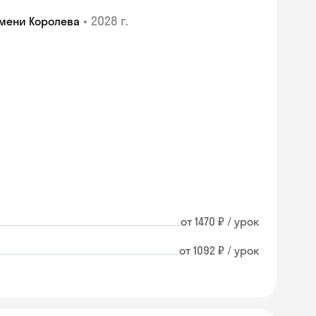
•
2028 г.
мени Королева
от 1470 ₽ / урок
от 1092 ₽ / урок
Skysmart Chat
online