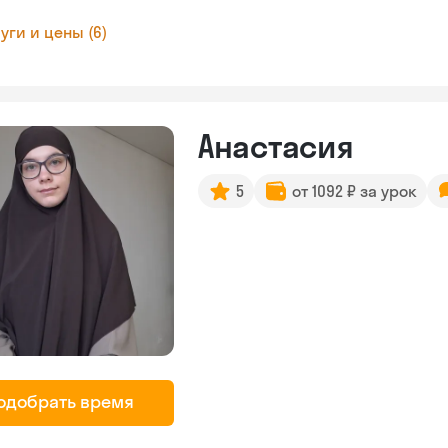
уги и цены (6)
Анастасия
5
от 1092 ₽ за урок
одобрать время