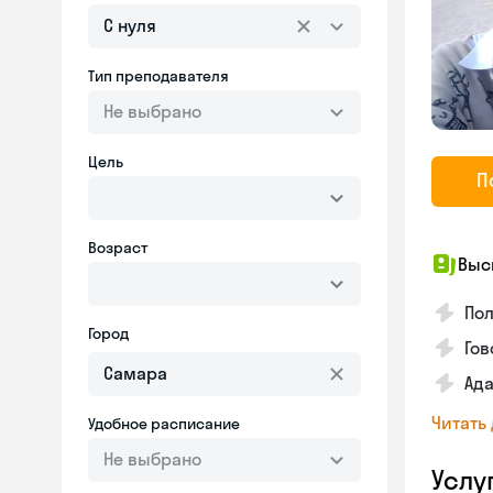
С нуля
Тип преподавателя
Не выбрано
Цель
П
Возраст
Выс
По
Город
Гов
Ада
Читать
Удобное расписание
Не выбрано
Услу