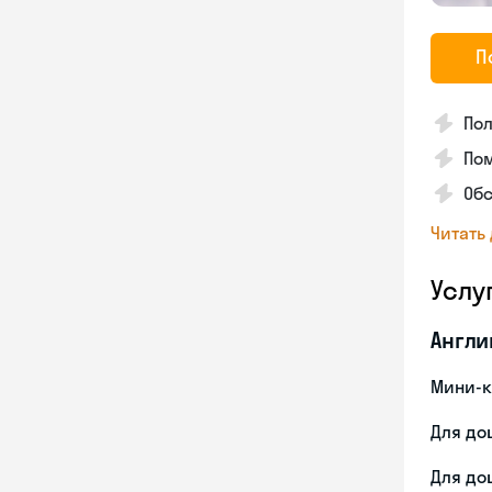
П
По
Пом
Об
Читать
Услу
Англи
Мини-к
Для до
Для до