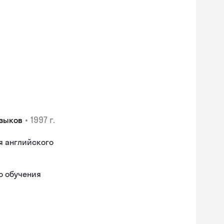
•
1997 г.
языков
я английского
о обучения