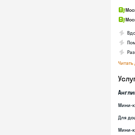
Мос
Мос
Вдо
Пом
Ра
Читать
Услу
Англи
Мини-к
Для до
Мини-к