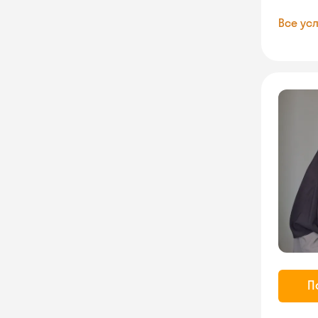
Все усл
П