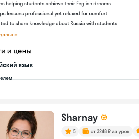
es helping students achieve their English dreams
ps lessons professional yet relaxed for comfort
ited to share knowledge about Russia with students
 дальше
ги и цены
йский язык
телем
Sharnay
5
от 3248 ₽ за урок