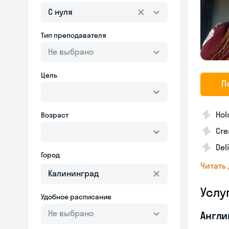
С нуля
Тип преподавателя
Не выбрано
Цель
П
Hol
Возраст
Cre
Del
Город
Читать
Услу
Удобное расписание
Не выбрано
Англи