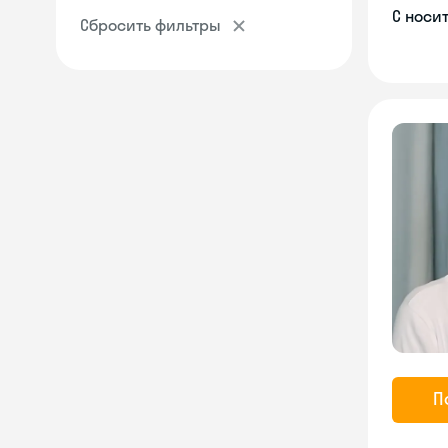
С носи
Сбросить фильтры
П