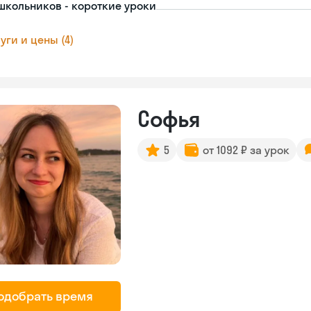
школьников - короткие уроки
уги и цены (4)
Софья
5
от 1092 ₽ за урок
одобрать время