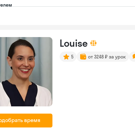
телем
Louise
5
от 3248 ₽ за урок
одобрать время