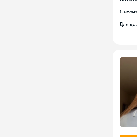
С носи
Для до