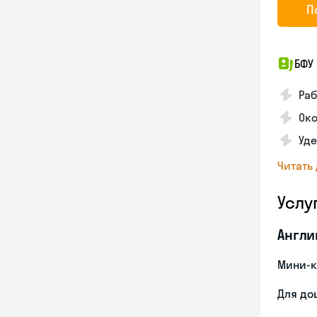
П
БФУ 
Раб
Око
Уд
Читать
Услу
Англи
Мини-к
Для до