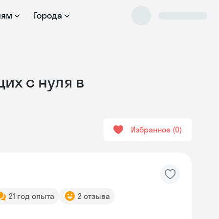
лям
Города
их с нуля в
Избранное
0
21 год опыта
2 отзыва