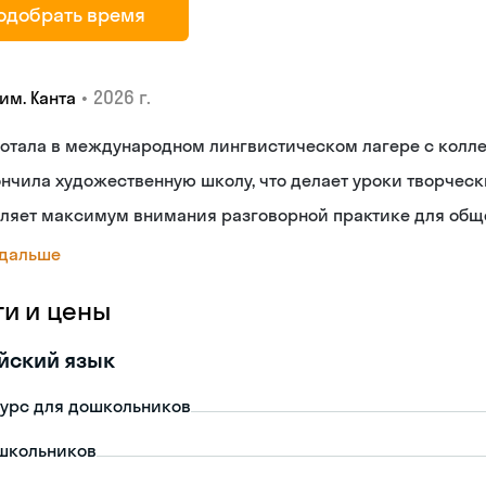
одобрать время
•
2026 г.
им. Канта
отала в международном лингвистическом лагере с колле
нчила художественную школу, что делает уроки творчес
еляет максимум внимания разговорной практике для общ
 дальше
ги и цены
йский язык
урс для дошкольников
школьников