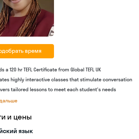
одобрать время
ds a 120 hr TEFL Certificate from Global TEFL UK
ates highly interactive classes that stimulate conversation
ivers tailored lessons to meet each student's needs
 дальше
ги и цены
йский язык