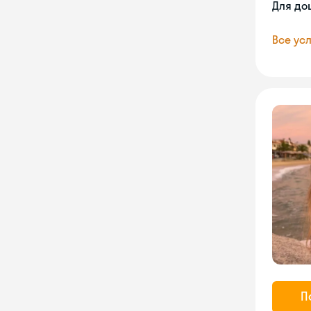
Для до
Все усл
П