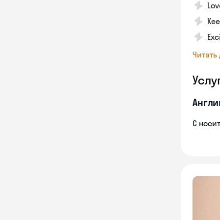
Lov
Kee
Exc
Читать
Услу
Англи
С носи