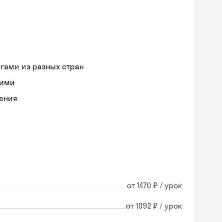
гами из разных стран
кими
ения
от 1470 ₽ / урок
от 1092 ₽ / урок