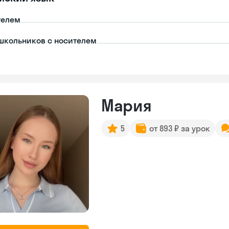
телем
школьников с носителем
Мария
5
от 893 ₽ за урок