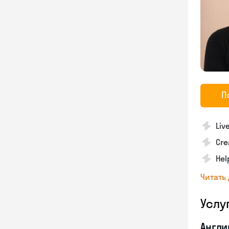
П
Liv
Cre
Hel
Читать
Услу
Англи