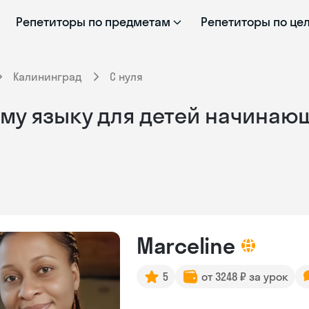
Репетиторы по предметам
Репетиторы по це
Калининград
С нуля
му языку для детей начинающ
Marceline
5
от 3248 ₽ за урок