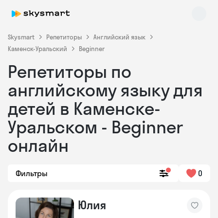
Skysmart
Репетиторы
Английский язык
Каменск-Уральский
Beginner
Репетиторы по
английскому языку для
детей в Каменске-
Уральском - Beginner
Skysmart Chat
online
онлайн
Фильтры
0
Юлия