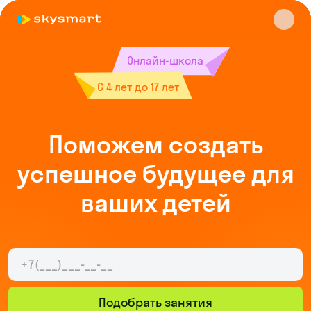
Онлайн-школа
С 4 лет до 17 лет
Поможем создать
успешное будущее для
Skysmart Chat
ваших детей
online
Подобрать занятия