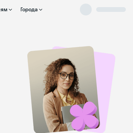
лям
Города