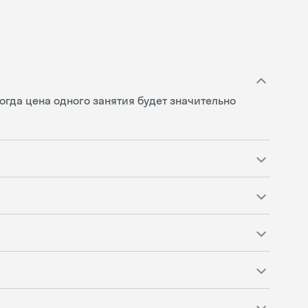
огда цена одного занятия будет значительно
Skysmart Chat
online