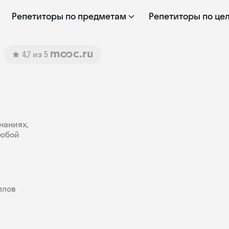
Репетиторы по предметам
Репетиторы по це
4,7 из 5
наниях,
любой
ллов