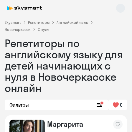
Skysmart
Репетиторы
Английский язык
Новочеркасск
С нуля
Репетиторы по
английскому языку для
детей начинающих с
нуля в Новочеркасске
Skysmart Chat
online
онлайн
Фильтры
0
Маргарита