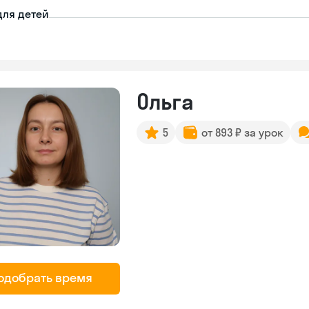
для детей
Ольга
5
от 893 ₽ за урок
одобрать время