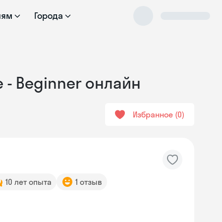
лям
Города
 - Beginner онлайн
Избранное
0
10 лет опыта
1 отзыв