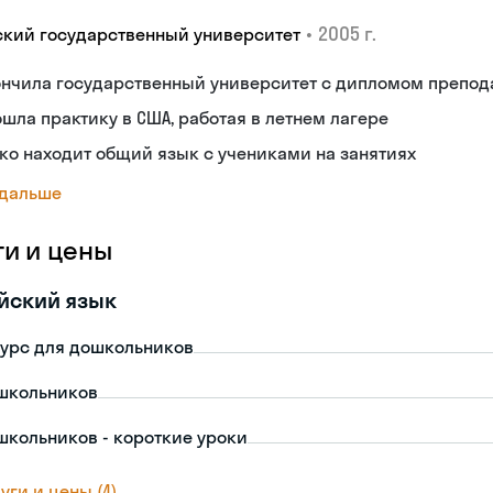
•
2005 г.
ский государственный университет
ончила государственный университет с дипломом препод
шла практику в США, работая в летнем лагере
ко находит общий язык с учениками на занятиях
 дальше
ги и цены
йский язык
урс для дошкольников
школьников
школьников - короткие уроки
уги и цены (4)