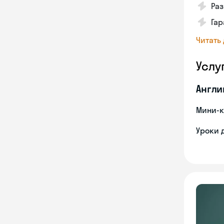
Ра
Га
Читать
Услу
Англи
Мини-к
Уроки 