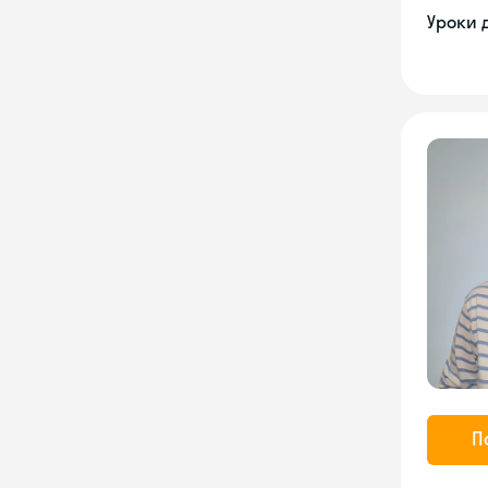
Уроки 
П