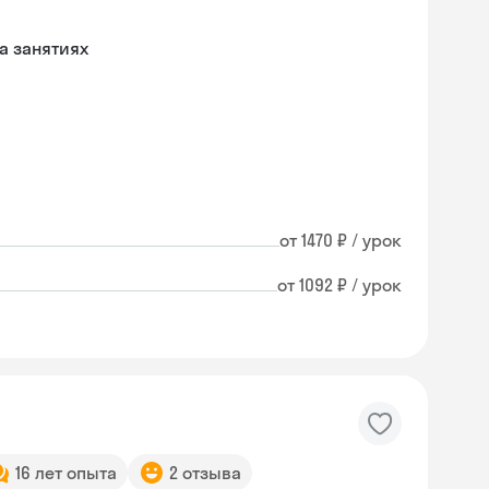
а занятиях
от 1470 ₽ / урок
от 1092 ₽ / урок
Skysmart Chat
16 лет опыта
2 отзыва
online