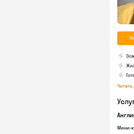
П
Осв
Жил
Гот
Читать
Услу
Англи
Мини-к