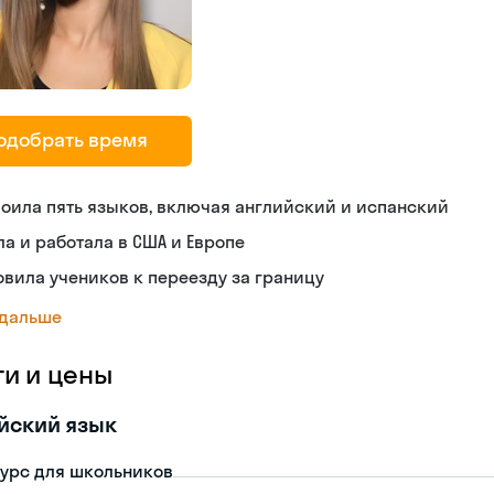
одобрать время
оила пять языков, включая английский и испанский
а и работала в США и Европе
овила учеников к переезду за границу
 дальше
ги и цены
йский язык
урс для школьников