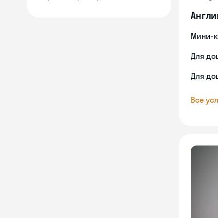
Англи
Мини-к
Для до
Для до
Все усл