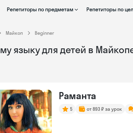
Репетиторы по предметам
Репетиторы по це
Майкоп
Beginner
у языку для детей в Майкопе
Раманта
5
от 893 ₽ за урок