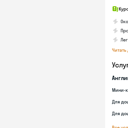
Кур
Ок
Про
Лег
Читать
Услу
Англи
Мини-к
Для до
Для до
Все усл