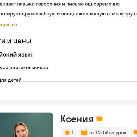
звивает навыки говорения и письма одновременно
рантирует дружелюбную и поддерживающую атмосферу н
 дальше
ги и цены
йский язык
урс для школьников
для детей
Ксения
5
от 1733 ₽ за урок