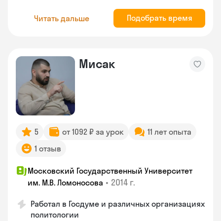
Подобрать время
Читать дальше
Мисак
5
от 1092 ₽ за урок
11 лет опыта
1 отзыв
Московский Государственный Университет
•
2014 г.
им. М.В. Ломоносова
Работал в Госдуме и различных организациях
политологии