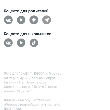
Соцсети для родителей
Соцсети для школьников
ОАНО ДПО "СКАЕНГ", 109004, г. Москва,
Вн. тер. г. муниципальный округ
Таганский, ул. Александра
Солженицына, д. 23А, стр.4, этаж/
помещ. 1/III, ком. 1
Лицензия на осуществление
образовательной деятельности No
Л035‑01298-