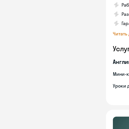
Ра
Ра
Га
Читать
Услу
Англи
Мини-к
Уроки 