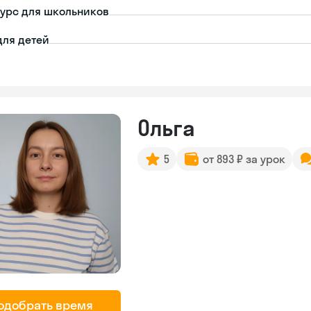
урс для школьников
для детей
Ольга
5
от 893 ₽ за урок
одобрать время