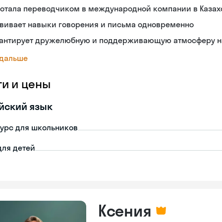
ботала переводчиком в международной компании в Казах
звивает навыки говорения и письма одновременно
рантирует дружелюбную и поддерживающую атмосферу н
 дальше
ги и цены
йский язык
урс для школьников
для детей
Ксения