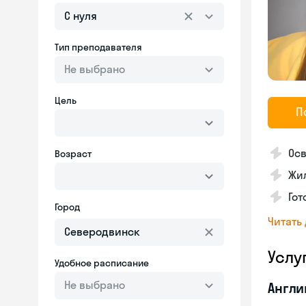
С нуля
Тип преподавателя
Не выбрано
Цель
П
Осв
Возраст
Жил
Гот
Город
Читать
Услу
Удобное расписание
Не выбрано
Англи