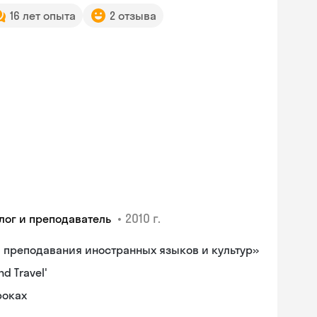
16 лет опыта
2 отзыва
•
2010 г.
лог и преподаватель
а преподавания иностранных языков и культур»
d Travel'
роках