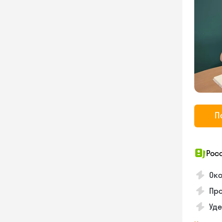
П
Рос
Око
Про
Уд