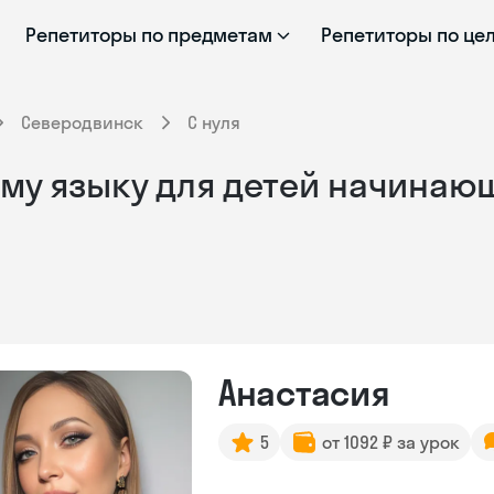
Репетиторы по предметам
Репетиторы по це
Северодвинск
С нуля
му языку для детей начинающ
Анастасия
5
от 1092 ₽ за урок