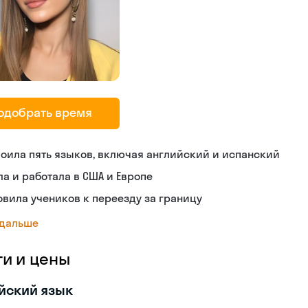
одобрать время
оила пять языков, включая английский и испанский
а и работала в США и Европе
овила учеников к переезду за границу
 дальше
ги и цены
йский язык