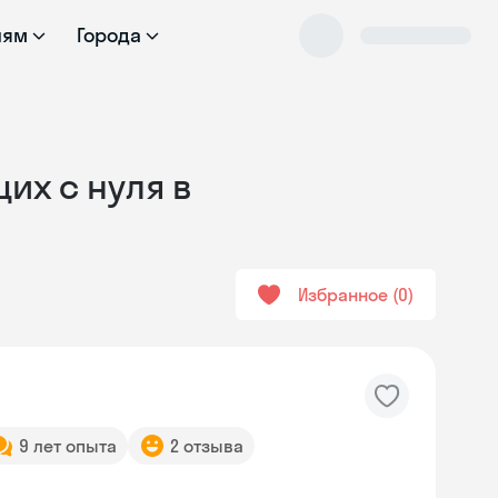
лям
Города
их с нуля в
Избранное
0
9 лет опыта
2 отзыва