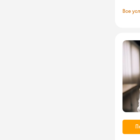
Все усл
П