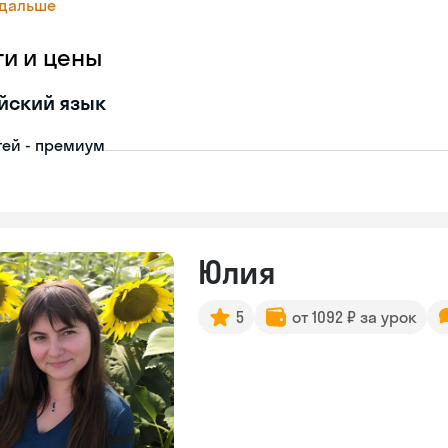
 дальше
ги и цены
йский язык
тей - премиум
Юлия
5
от 1092 ₽ за урок