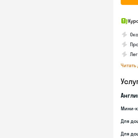
Кур
Ок
Про
Лег
Читать
Услу
Англи
Мини-к
Для до
Для до