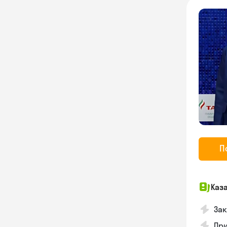
П
Каз
Зак
При