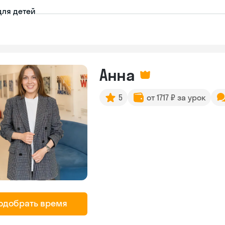
для детей
Анна
5
от 1717 ₽ за урок
одобрать время