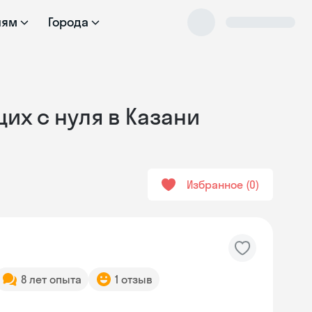
лям
Города
их с нуля в Казани
Избранное
0
8 лет опыта
1 отзыв