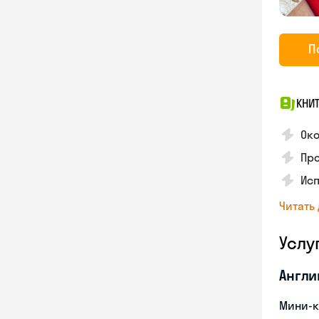
П
КНИ
Око
Про
Исп
Читать
Услу
Англи
Мини-к