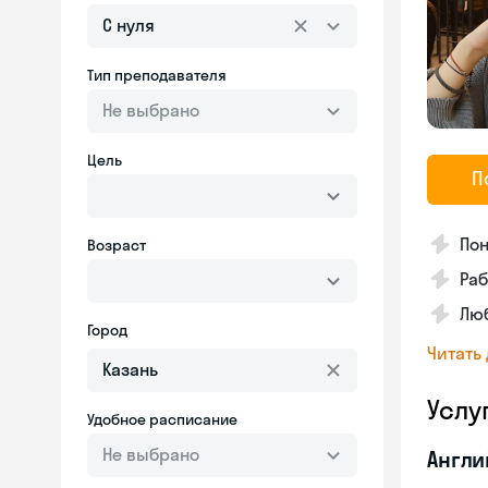
С нуля
Тип преподавателя
Не выбрано
Цель
П
Пон
Возраст
Раб
Люб
Город
Читать
Услу
Удобное расписание
Не выбрано
Англи