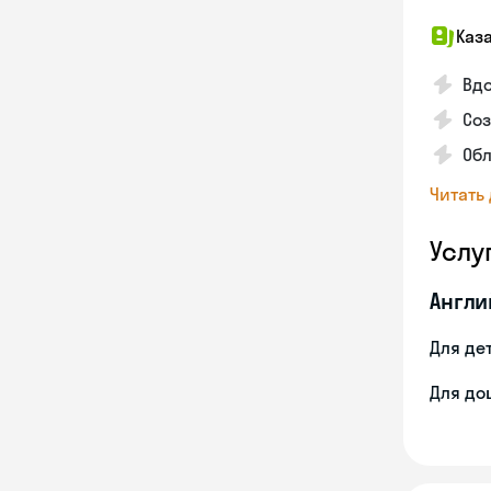
Каз
Вдо
Соз
Обл
Читать
Услу
Англи
Для де
Для до