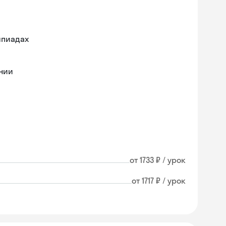
мпиадах
ении
от 1733 ₽ / урок
от 1717 ₽ / урок