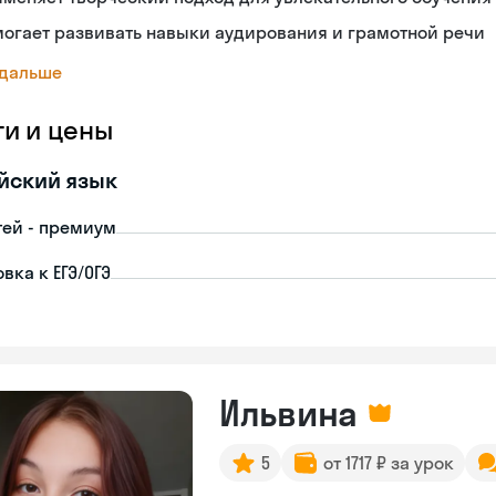
огает развивать навыки аудирования и грамотной речи
 дальше
ги и цены
йский язык
тей - премиум
вка к ЕГЭ/ОГЭ
Ильвина
5
от 1717 ₽ за урок