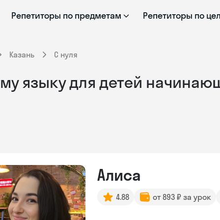
Репетиторы по предметам
Репетиторы по це
Казань
С нуля
му языку для детей начинающ
Алиса
4.88
от 893 ₽ за урок