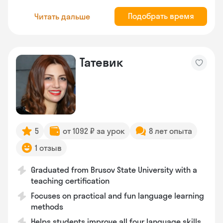
Подобрать время
Читать дальше
Татевик
5
от 1092 ₽ за урок
8 лет опыта
1 отзыв
Graduated from Brusov State University with a
teaching certification
Focuses on practical and fun language learning
methods
Helps students improve all four language skills