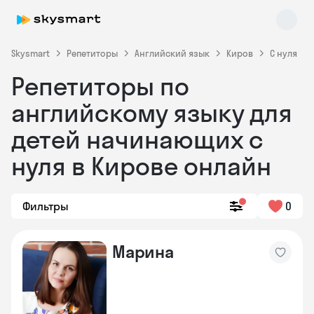
Skysmart
Репетиторы
Английский язык
Киров
С нуля
Репетиторы по
английскому языку для
детей начинающих с
нуля в Кирове онлайн
Skysmart Chat
online
Фильтры
0
Марина