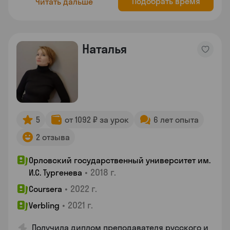
Подобрать время
Читать дальше
Наталья
5
от 1092 ₽ за урок
6 лет опыта
2 отзыва
Орловский государственный университет им.
•
2018 г.
И.С. Тургенева
•
2022 г.
Coursera
•
2021 г.
Verbling
Получила диплом преподавателя русского и