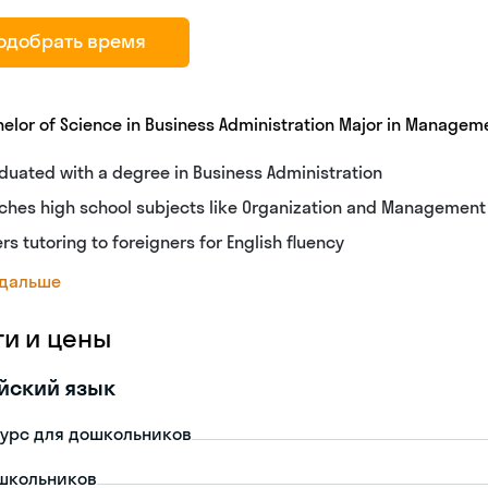
одобрать время
elor of Science in Business Administration Major in Managem
duated with a degree in Business Administration
ches high school subjects like Organization and Management
ers tutoring to foreigners for English fluency
 дальше
ги и цены
йский язык
урс для дошкольников
школьников