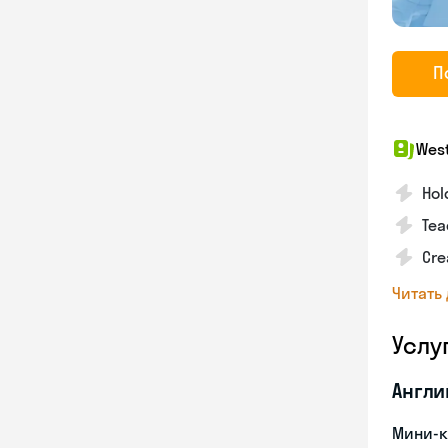
П
West
Hol
Tea
Cre
Читать
Услу
Англи
Мини-к