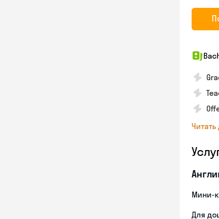
П
Bach
Gra
Tea
Off
Читать
Услу
Англи
Мини-к
Для до