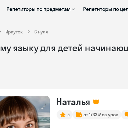
Репетиторы по предметам
Репетиторы по це
Иркутск
С нуля
му языку для детей начинающ
Наталья
5
от 1733 ₽ за урок