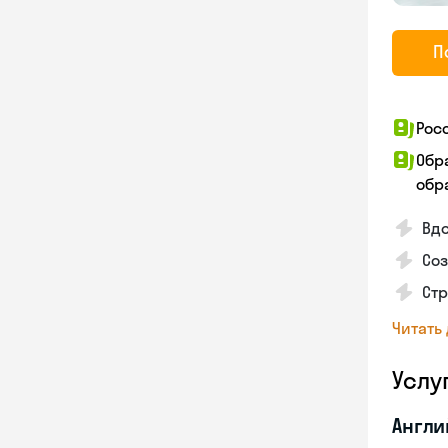
П
Рос
Обр
обра
Вд
Соз
Стр
Читать
Услу
Англи