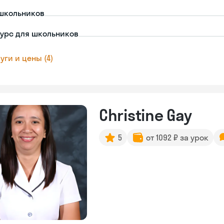
школьников
урс для школьников
уги и цены (4)
Christine Gay
5
от 1092 ₽ за урок