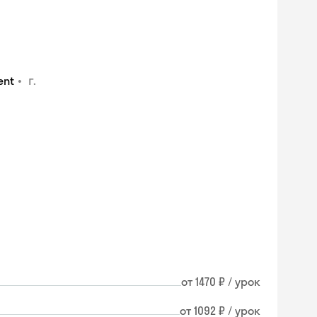
•
г.
ent
от 1470 ₽ / урок
Skysmart Chat
от 1092 ₽ / урок
online