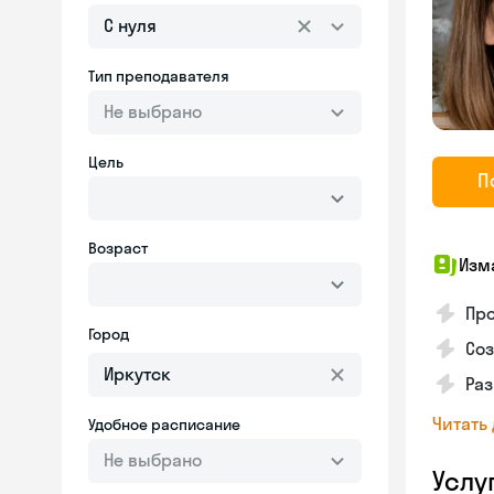
С нуля
Тип преподавателя
Не выбрано
Цель
П
Возраст
Изм
Про
Город
Соз
Раз
Читать
Удобное расписание
Не выбрано
Услу