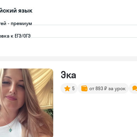
йский язык
тей - премиум
вка к ЕГЭ/ОГЭ
Эка
5
от 893 ₽ за урок