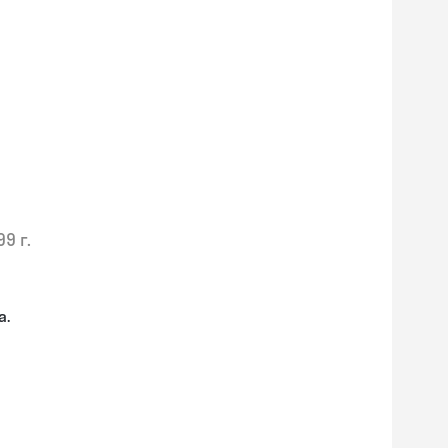
99 г.
а.