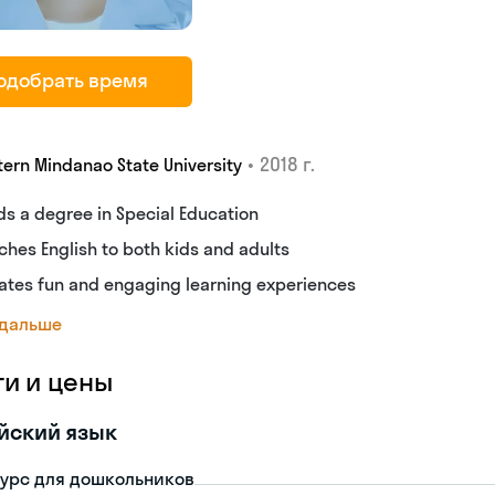
одобрать время
•
2018 г.
ern Mindanao State University
ds a degree in Special Education
ches English to both kids and adults
ates fun and engaging learning experiences
 дальше
ги и цены
йский язык
урс для дошкольников