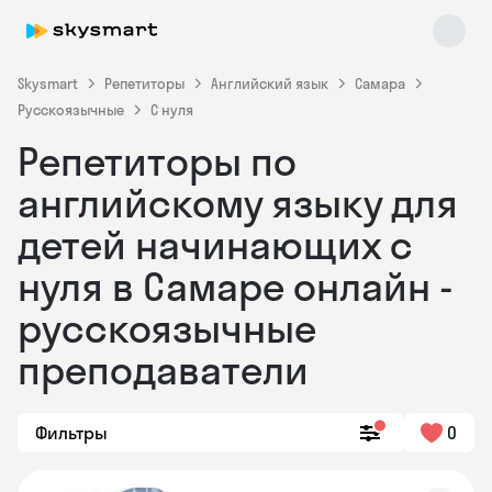
Skysmart
Репетиторы
Английский язык
Самара
Русскоязычные
С нуля
Репетиторы по
английскому языку для
детей начинающих с
нуля в Самаре онлайн -
Skysmart Chat
online
русскоязычные
преподаватели
Фильтры
0