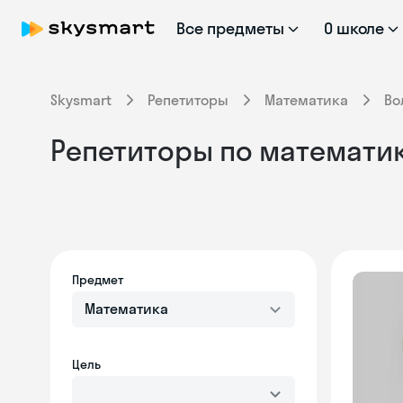
Все предметы
О школе
Skysmart
Репетиторы
Математика
Во
Репетиторы по математике
Предмет
Математика
Цель