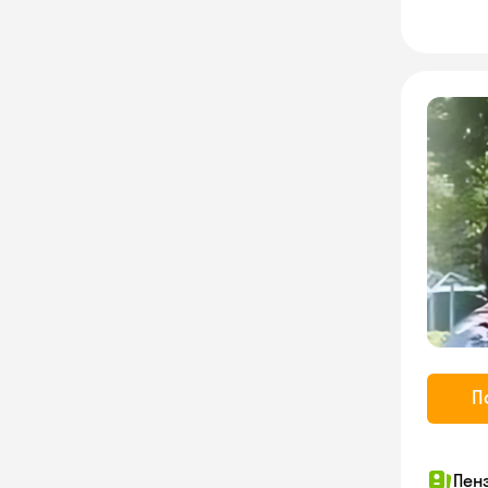
П
Пен