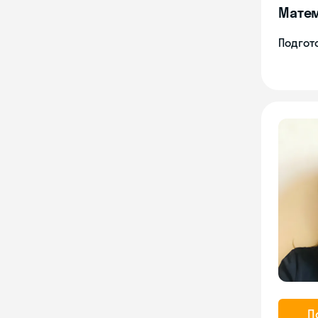
Мате
Подгото
П