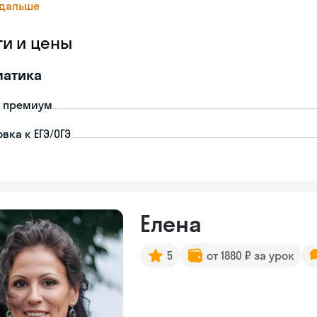
 дальше
ги и цены
матика
- премиум
вка к ЕГЭ/ОГЭ
Елена
5
от 1880 ₽ за урок