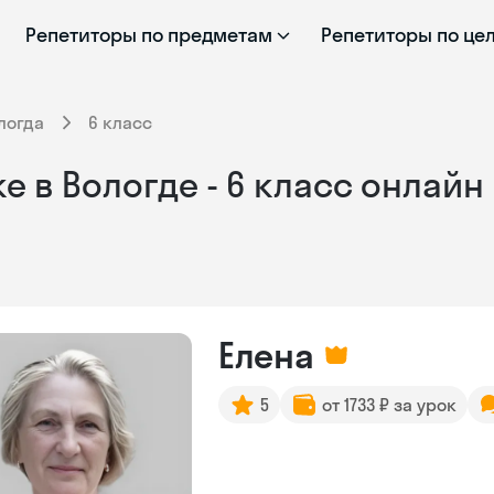
Репетиторы по предметам
Репетиторы по це
логда
6 класс
 в Вологде - 6 класс онлайн
Елена
5
от 1733 ₽ за урок