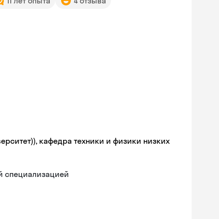
11 лет опыта
4 отзыва
ерситет)), кафедра техники и физики низких
ой специализацией