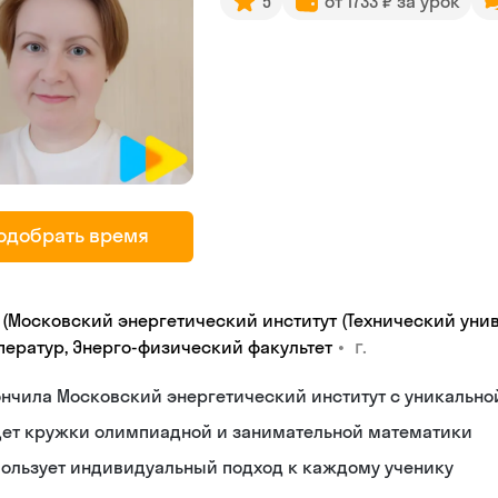
5
от 1733 ₽ за урок
одобрать время
 (Московский энергетический институт (Технический унив
•
г.
ператур, Энерго-физический факультет
нчила Московский энергетический институт с уникальн
дет кружки олимпиадной и занимательной математики
пользует индивидуальный подход к каждому ученику