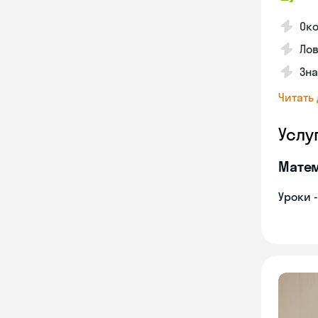
Око
Лов
Зна
Читать
Услу
Мате
Уроки 