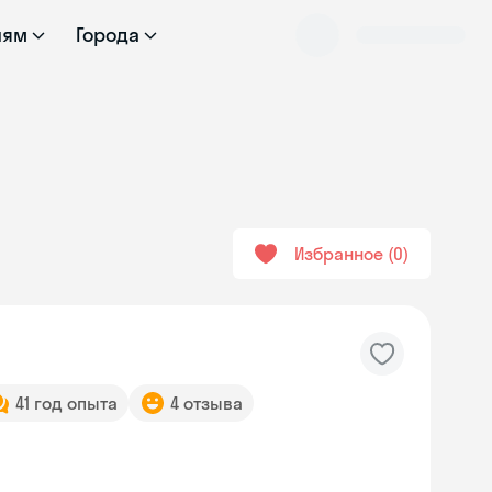
лям
Города
Избранное
0
41 год опыта
4 отзыва