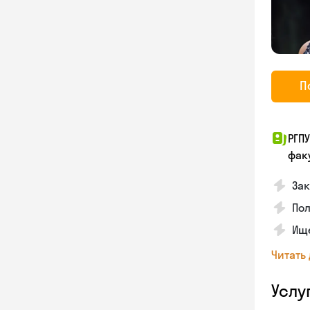
П
РГП
фак
Зак
Пол
Ище
Читать
Услу