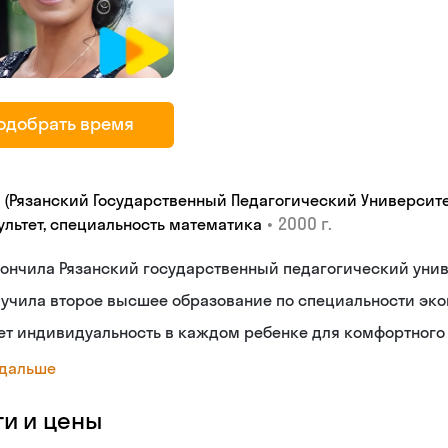
одобрать время
У (Рязанский Государственный Педагогический Университе
•
2000 г.
ультет, специальность математика
ончилa Рязанский государственный педагогический унив
учила второе высшее образование по специальности эко
т индивидуальность в каждом ребенке для комфортного 
 дальше
ги и цены