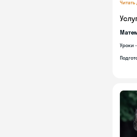
Читать
Услу
Мате
Уроки 
Подгото