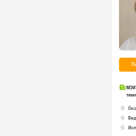
П
МЭИ
тем
Око
Ве
Ис