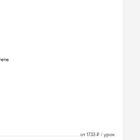
тете
и
от 1733 ₽ / урок