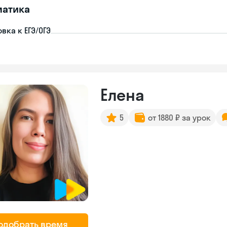
матика
вка к ЕГЭ/ОГЭ
Елена
5
от 1880 ₽ за урок
одобрать время