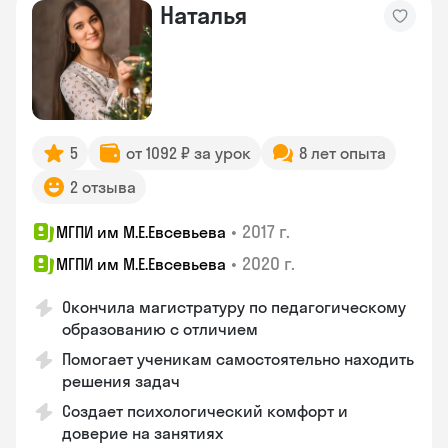
Наталья
5
от 1092 ₽ за урок
8 лет опыта
2 отзыва
•
2017 г.
МГПИ им М.Е.Евсевьева
•
2020 г.
МГПИ им М.Е.Евсевьева
Окончила магистратуру по педагогическому
образованию с отличием
Помогает ученикам самостоятельно находить
решения задач
Создает психологический комфорт и
доверие на занятиях