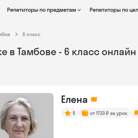
Репетиторы по предметам
Репетиторы по це
мбов
6 класс
е в Тамбове - 6 класс онлайн
Елена
5
от 1733 ₽ за урок