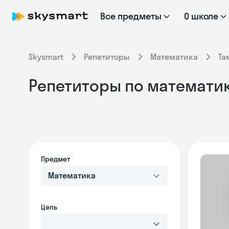
Все предметы
О школе
Skysmart
Репетиторы
Математика
Та
Репетиторы по математик
Предмет
Математика
Цель