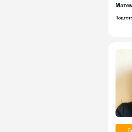
Мате
Подгото
П