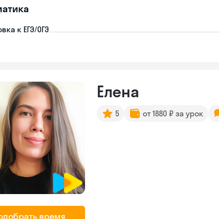
матика
вка к ЕГЭ/ОГЭ
Елена
5
от 1880 ₽ за урок
одобрать время