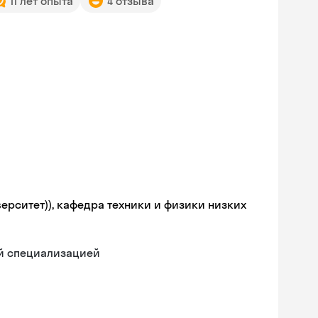
11 лет опыта
4 отзыва
ерситет)), кафедра техники и физики низких
ой специализацией