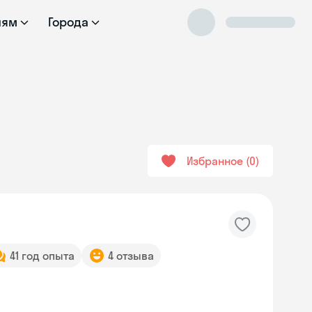
лям
Города
Избранное
0
41 год опыта
4 отзыва