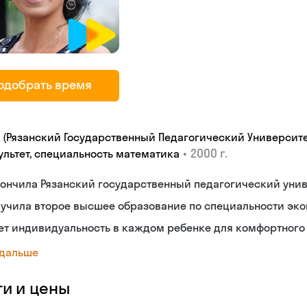
одобрать время
У (Рязанский Государственный Педагогический Университе
•
2000 г.
ультет, специальность математика
ончилa Рязанский государственный педагогический унив
учила второе высшее образование по специальности эко
т индивидуальность в каждом ребенке для комфортного 
 дальше
ги и цены