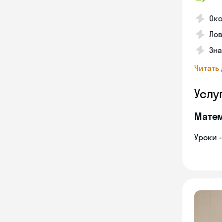
Око
Лов
Зна
Читать
Услу
Мате
Уроки 