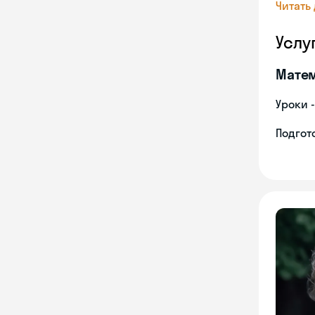
Читать
Услу
Мате
Уроки 
Подгото