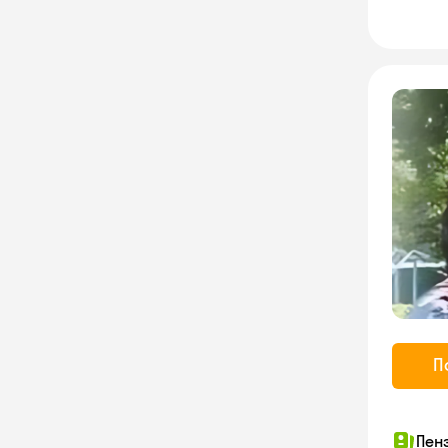
П
Пен