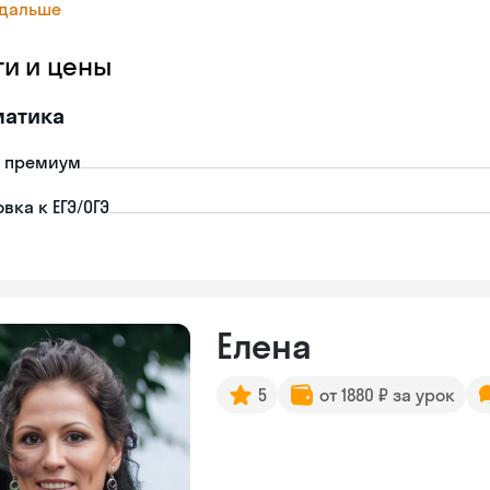
 дальше
ги и цены
матика
- премиум
вка к ЕГЭ/ОГЭ
Елена
5
от 1880 ₽ за урок