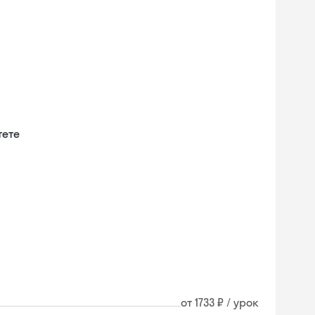
тете
и
от 1733 ₽ / урок