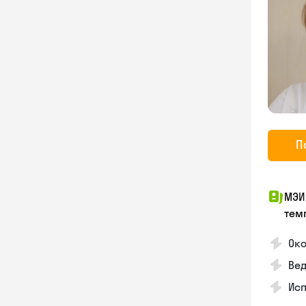
П
МЭИ
тем
Око
Ве
Ис