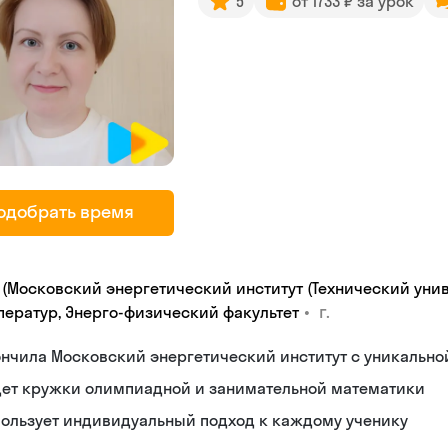
5
от 1733 ₽ за урок
одобрать время
 (Московский энергетический институт (Технический унив
•
г.
ператур, Энерго-физический факультет
нчила Московский энергетический институт с уникальн
дет кружки олимпиадной и занимательной математики
пользует индивидуальный подход к каждому ученику