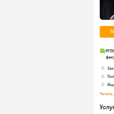
П
РГП
фак
Зак
Пол
Ище
Читать
Услу