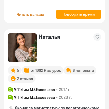
Подобрать время
Читать дальше
Наталья
5
от 1092 ₽ за урок
8 лет опыта
2 отзыва
•
2017 г.
МГПИ им М.Е.Евсевьева
•
2020 г.
МГПИ им М.Е.Евсевьева
Окончила магистратуру по педагогическому