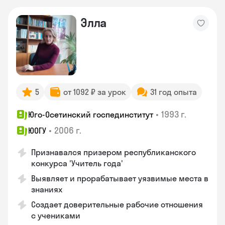
Элла
5
от 1092 ₽ за урок
31 год опыта
•
1993 г.
Юго-Осетинский госпединститут
•
2006 г.
ЮОГУ
Признавался призером республиканского
конкурса 'Учитель года'
Выявляет и прорабатывает уязвимые места в
знаниях
Создает доверительные рабочие отношения
с учениками