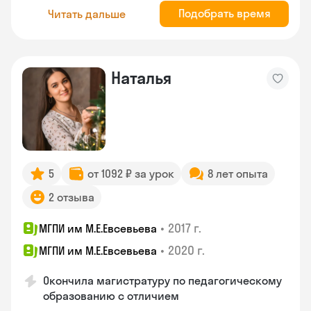
Подобрать время
Читать дальше
Наталья
5
от 1092 ₽ за урок
8 лет опыта
2 отзыва
•
2017 г.
МГПИ им М.Е.Евсевьева
•
2020 г.
МГПИ им М.Е.Евсевьева
Окончила магистратуру по педагогическому
образованию с отличием