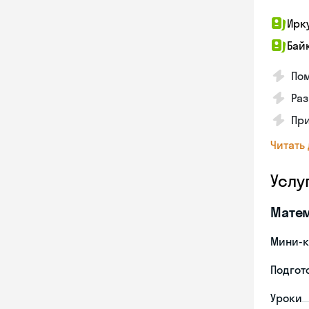
Ирк
Бай
Пом
Раз
Пр
Читать
Услу
Мате
Мини-к
Подгото
Уроки