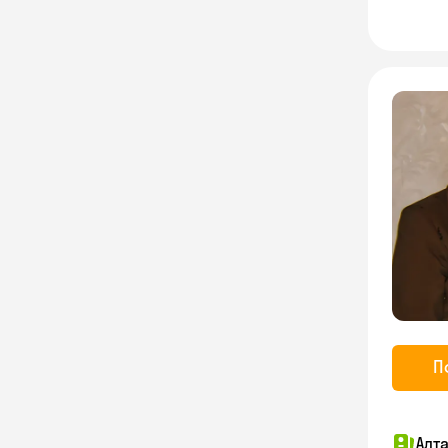
П
Алт