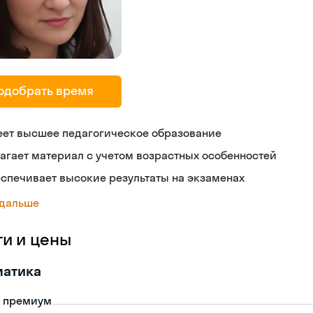
одобрать время
еет высшее педагогическое образование
агает материал с учетом возрастных особенностей
спечивает высокие результаты на экзаменах
 дальше
ги и цены
матика
- премиум