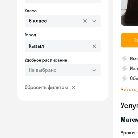
Класс
6 класс
Город
П
Им
Удобное расписание
Изл
Не выбрано
Обе
Сбросить фильтры
Читать
Услу
Мате
Уроки 