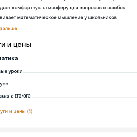
здает комфортную атмосферу для вопросов и ошибок
звивает математическое мышление у школьников
 дальше
ги и цены
матика
вые уроки
урс
вка к ЕГЭ/ОГЭ
уги и цены (4)