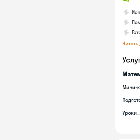
Ис
По
Гот
Читать
Услу
Мате
Мини-к
Подгото
Уроки