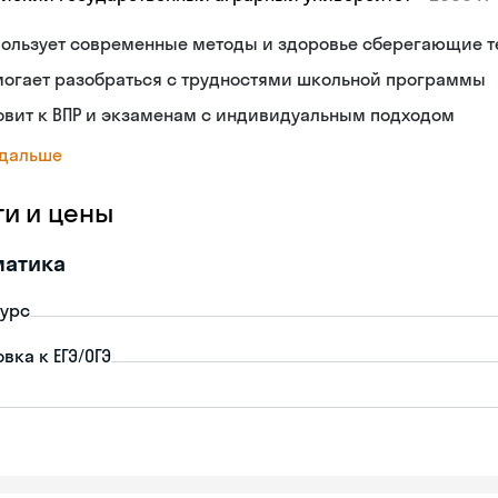
пользует современные методы и здоровье сберегающие т
могает разобраться с трудностями школьной программы
овит к ВПР и экзаменам с индивидуальным подходом
 дальше
ги и цены
матика
урс
вка к ЕГЭ/ОГЭ