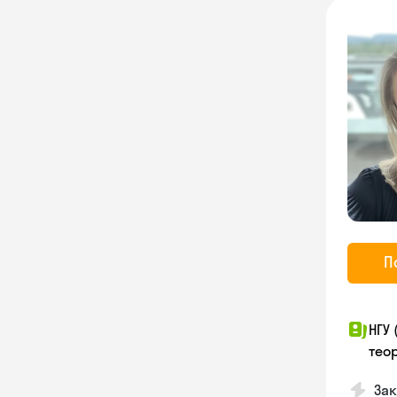
П
НГУ
тео
За