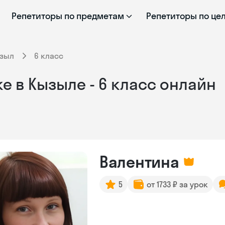
Репетиторы по предметам
Репетиторы по це
зыл
6 класс
е в Кызыле - 6 класс онлайн
Валентина
5
от 1733 ₽ за урок