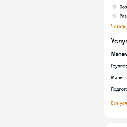
Со
Ра
Читать
Услу
Мате
Группо
Мини-к
Подгото
Все усл