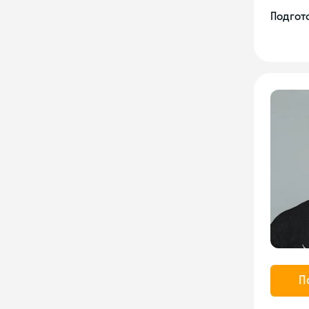
Подгото
П