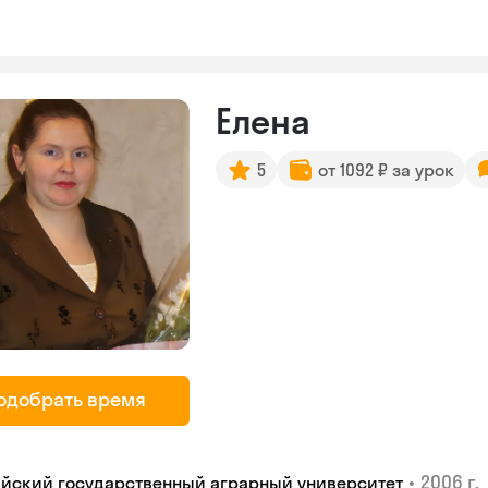
Елена
5
от 1092 ₽ за урок
одобрать время
•
2006 г.
айский государственный аграрный университет