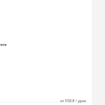
тете
и
от 1733 ₽ / урок