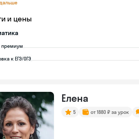
 дальше
ги и цены
матика
- премиум
вка к ЕГЭ/ОГЭ
Елена
5
от 1880 ₽ за урок