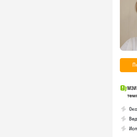
П
МЭИ
тем
Око
Ве
Ис