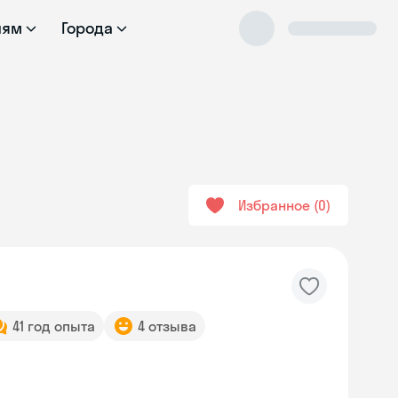
лям
Города
Избранное
0
41 год опыта
4 отзыва