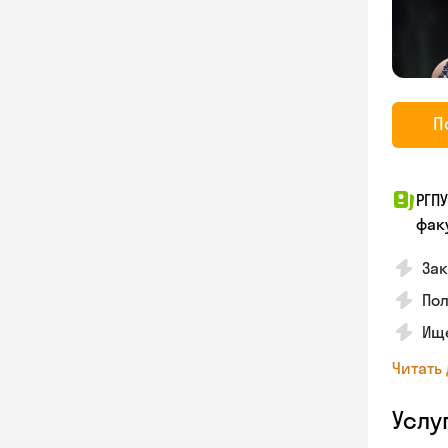
П
РГП
фак
Зак
Пол
Ище
Читать
Услу