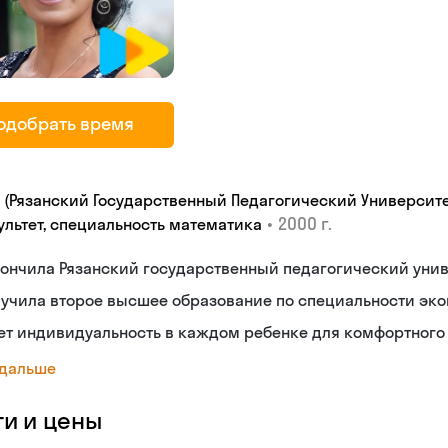
одобрать время
У (Рязанский Государственный Педагогический Университе
•
2000 г.
ультет, специальность математика
ончилa Рязанский государственный педагогический унив
учила второе высшее образование по специальности эко
т индивидуальность в каждом ребенке для комфортного 
 дальше
ги и цены