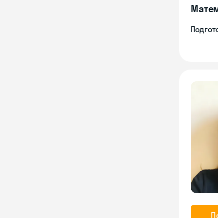
Мате
Подгото
П