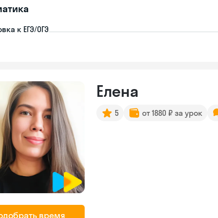
матика
вка к ЕГЭ/ОГЭ
Елена
5
от 1880 ₽ за урок
одобрать время