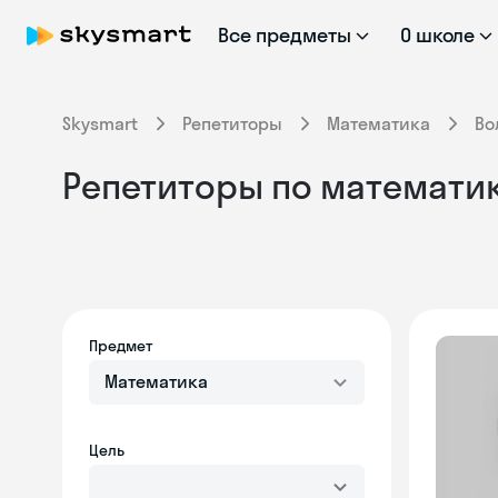
Все предметы
О школе
Skysmart
Репетиторы
Математика
Во
Репетиторы по математике
Предмет
Математика
Цель