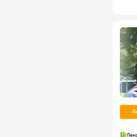
П
Пен