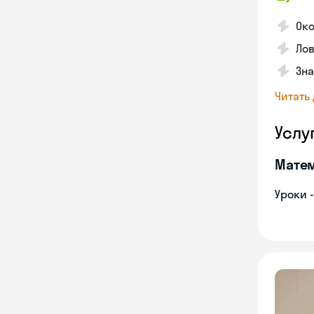
Око
Лов
Зна
Читать
Услу
Мате
Уроки 