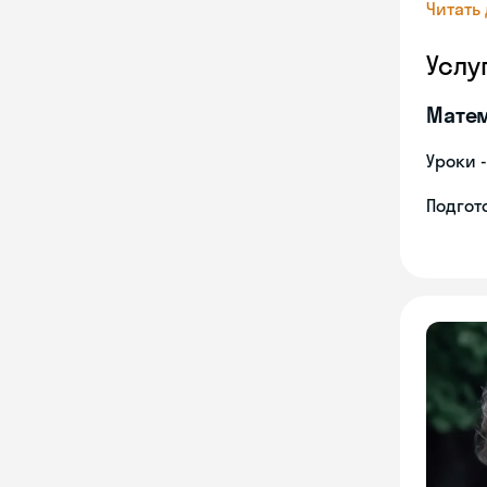
Читать
Услу
Мате
Уроки 
Подгото