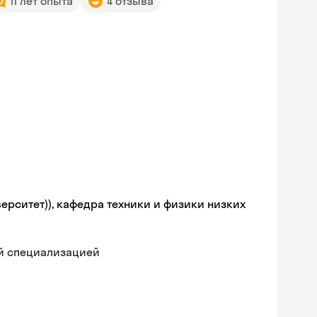
11 лет опыта
4 отзыва
ерситет)), кафедра техники и физики низких
ой специализацией