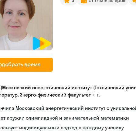
5
от 1733 ₽ за урок
одобрать время
 (Московский энергетический институт (Технический унив
•
г.
ператур, Энерго-физический факультет
нчила Московский энергетический институт с уникальн
дет кружки олимпиадной и занимательной математики
пользует индивидуальный подход к каждому ученику