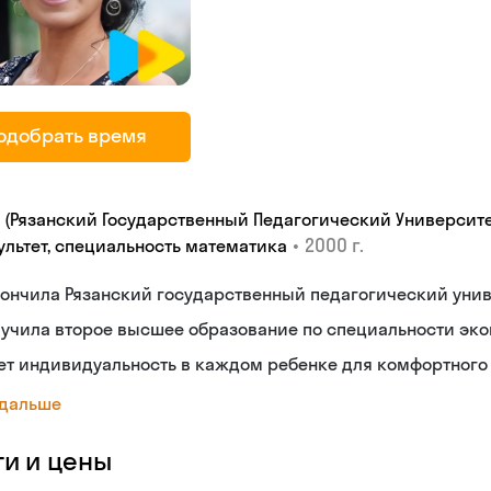
одобрать время
У (Рязанский Государственный Педагогический Университе
•
2000 г.
ультет, специальность математика
ончилa Рязанский государственный педагогический унив
учила второе высшее образование по специальности эко
т индивидуальность в каждом ребенке для комфортного 
 дальше
ги и цены