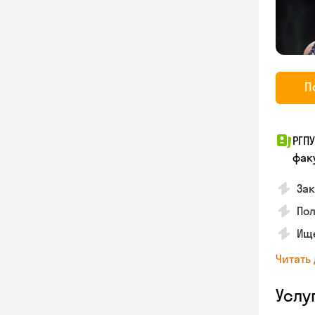
П
РГП
фак
Зак
Пол
Ище
Читать
Услу