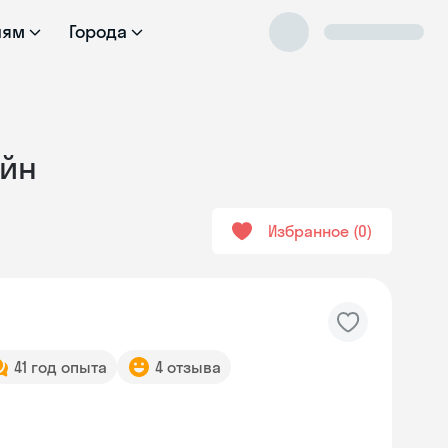
лям
Города
айн
Избранное
0
41 год опыта
4 отзыва