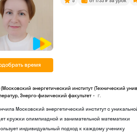
5
от 1733 ₽ за урок
одобрать время
 (Московский энергетический институт (Технический унив
•
г.
ператур, Энерго-физический факультет
нчила Московский энергетический институт с уникальн
дет кружки олимпиадной и занимательной математики
пользует индивидуальный подход к каждому ученику