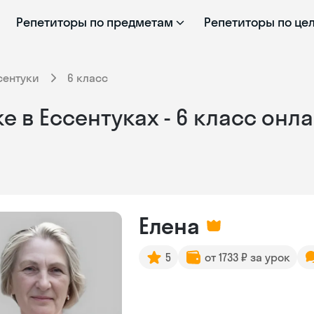
Репетиторы по предметам
Репетиторы по це
сентуки
6 класс
 в Ессентуках - 6 класс онл
Елена
5
от 1733 ₽ за урок