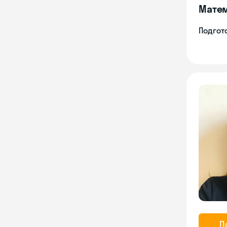
Мате
Подгото
П