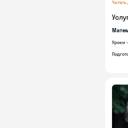
Читать
Услу
Мате
Уроки 
Подгото