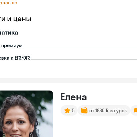
 дальше
ги и цены
матика
- премиум
вка к ЕГЭ/ОГЭ
Елена
5
от 1880 ₽ за урок