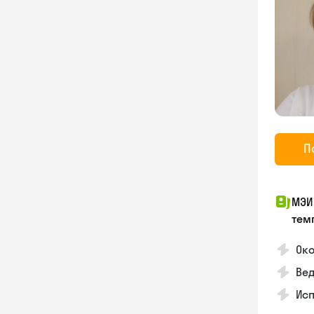
П
МЭИ
тем
Око
Ве
Ис