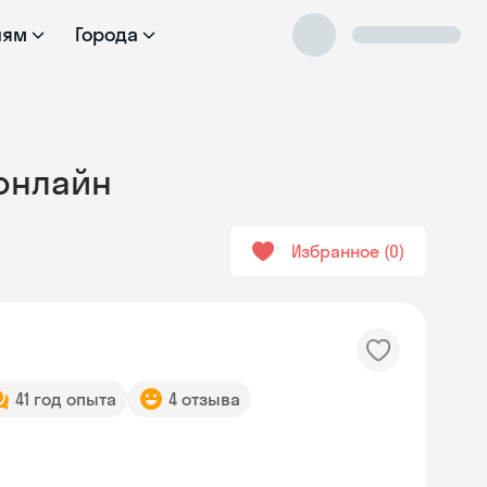
лям
Города
 онлайн
Избранное
0
41 год опыта
4 отзыва