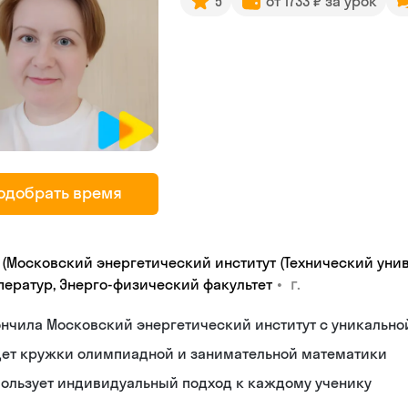
5
от 1733 ₽ за урок
одобрать время
 (Московский энергетический институт (Технический унив
•
г.
ператур, Энерго-физический факультет
нчила Московский энергетический институт с уникальн
дет кружки олимпиадной и занимательной математики
пользует индивидуальный подход к каждому ученику