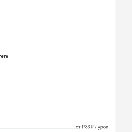
тете
и
от 1733 ₽ / урок