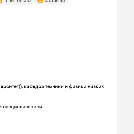
11 лет опыта
4 отзыва
ерситет)), кафедра техники и физики низких
ой специализацией