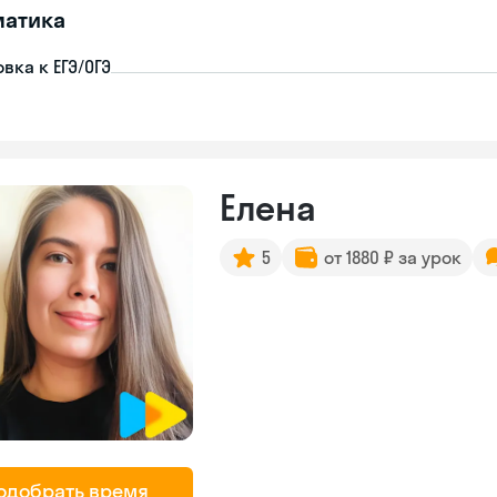
матика
вка к ЕГЭ/ОГЭ
Елена
5
от 1880 ₽ за урок
одобрать время