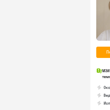
П
МЭИ
тем
Око
Ве
Ис