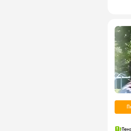
П
Пен