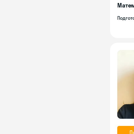
Мате
Подгото
П