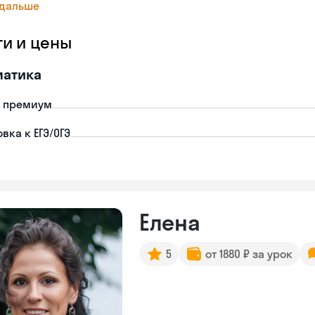
 дальше
ги и цены
матика
- премиум
вка к ЕГЭ/ОГЭ
Елена
5
от 1880 ₽ за урок