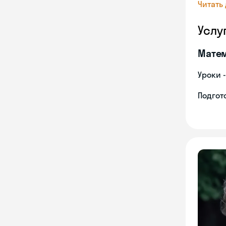
Читать
Услу
Мате
Уроки 
Подгото