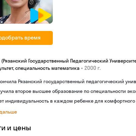
одобрать время
У (Рязанский Государственный Педагогический Университе
•
2000 г.
ультет, специальность математика
ончилa Рязанский государственный педагогический унив
учила второе высшее образование по специальности эко
т индивидуальность в каждом ребенке для комфортного 
 дальше
ги и цены