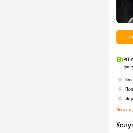
П
РГП
фак
Зак
Пол
Ище
Читать
Услу