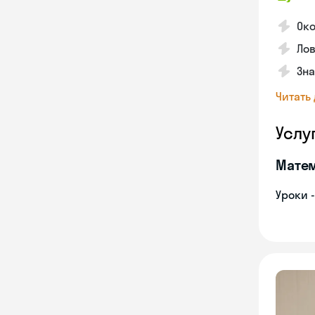
Око
Лов
Зна
Читать
Услу
Мате
Уроки 