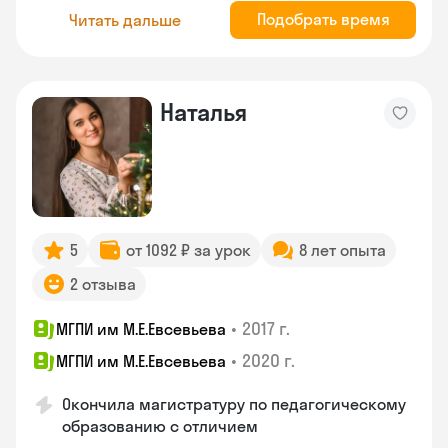
Подобрать время
Читать дальше
Наталья
5
от 1092 ₽ за урок
8 лет опыта
2 отзыва
•
2017 г.
МГПИ им М.Е.Евсевьева
•
2020 г.
МГПИ им М.Е.Евсевьева
Окончила магистратуру по педагогическому
образованию с отличием