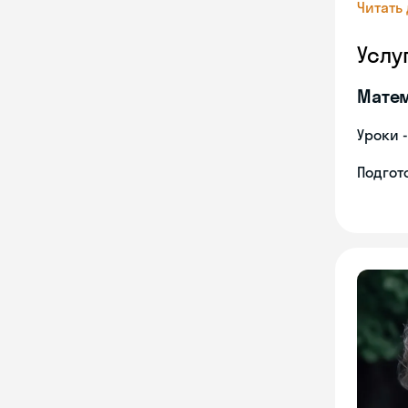
Читать
Услу
Мате
Уроки 
Подгото