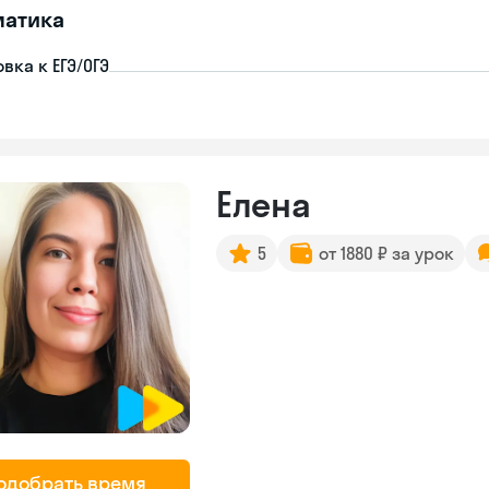
матика
вка к ЕГЭ/ОГЭ
Елена
5
от 1880 ₽ за урок
одобрать время