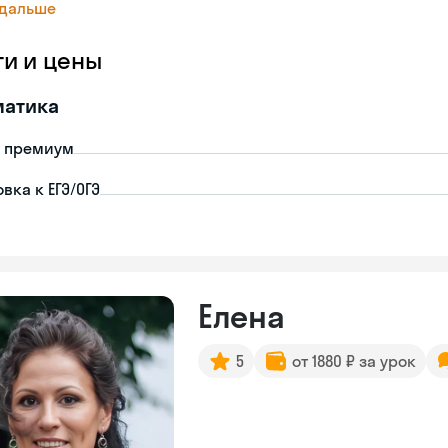
 дальше
ги и цены
матика
- премиум
вка к ЕГЭ/ОГЭ
Елена
5
от 1880 ₽ за урок