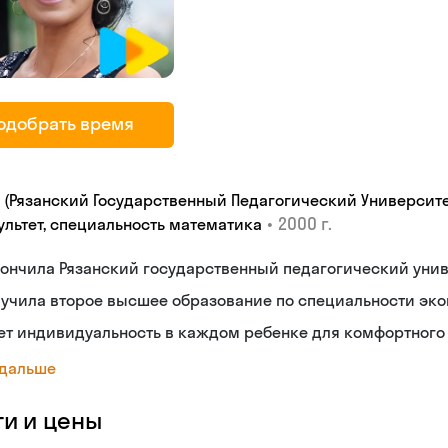
одобрать время
У (Рязанский Государственный Педагогический Университе
•
2000 г.
ультет, специальность математика
ончилa Рязанский государственный педагогический унив
учила второе высшее образование по специальности эко
т индивидуальность в каждом ребенке для комфортного 
 дальше
ги и цены