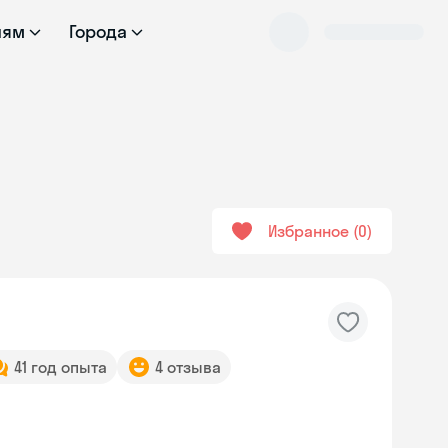
лям
Города
Избранное
0
41 год опыта
4 отзыва