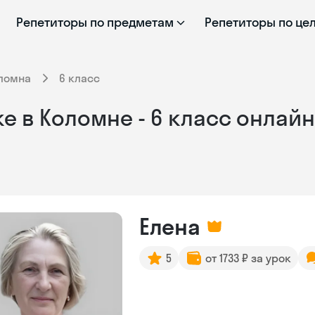
Репетиторы по предметам
Репетиторы по це
ломна
6 класс
е в Коломне - 6 класс онлайн
Елена
5
от 1733 ₽ за урок