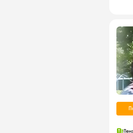
П
Пен