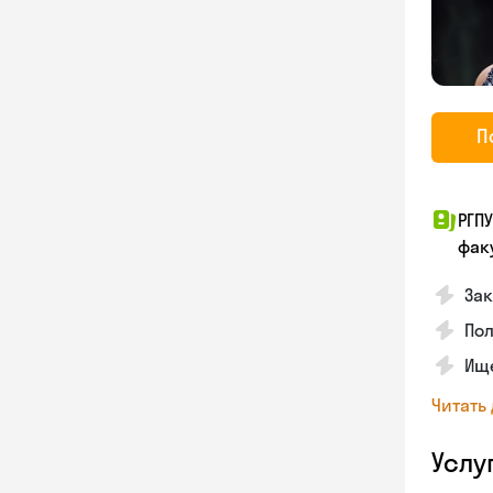
П
РГП
фак
Зак
Пол
Ище
Читать
Услу