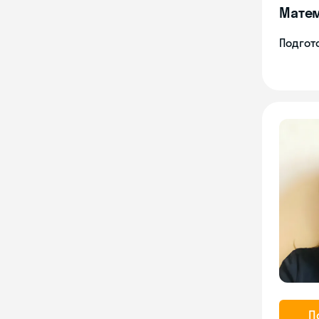
Мате
Подгото
П