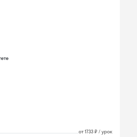
тете
и
от 1733 ₽ / урок