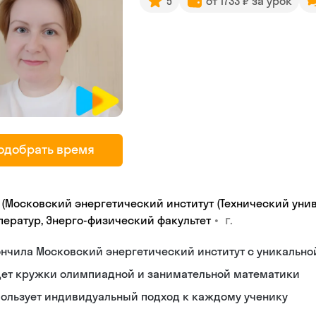
5
от 1733 ₽ за урок
одобрать время
 (Московский энергетический институт (Технический унив
•
г.
ператур, Энерго-физический факультет
нчила Московский энергетический институт с уникальн
дет кружки олимпиадной и занимательной математики
пользует индивидуальный подход к каждому ученику