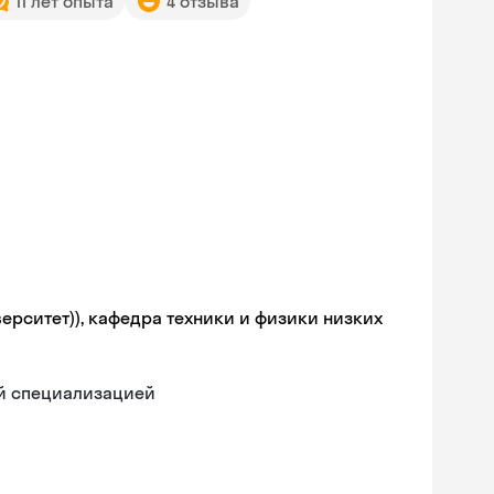
11 лет опыта
4 отзыва
ерситет)), кафедра техники и физики низких
ой специализацией