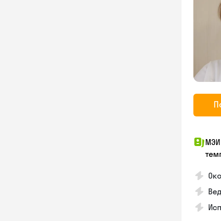
П
МЭИ
тем
Око
Ве
Ис