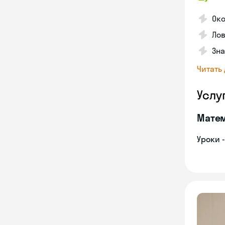
Око
Лов
Зна
Читать
Услу
Мате
Уроки 