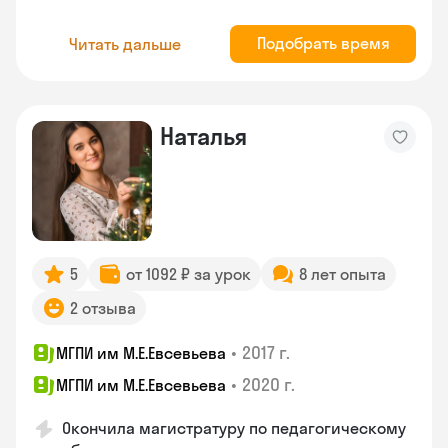
Подобрать время
Читать дальше
Наталья
5
от 1092 ₽ за урок
8 лет опыта
2 отзыва
•
2017 г.
МГПИ им М.Е.Евсевьева
•
2020 г.
МГПИ им М.Е.Евсевьева
Окончила магистратуру по педагогическому