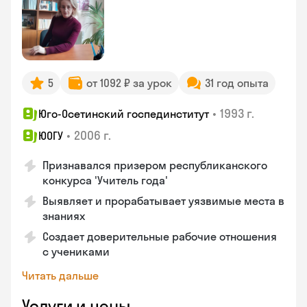
5
от 1092 ₽ за урок
31 год опыта
•
1993 г.
Юго-Осетинский госпединститут
•
2006 г.
ЮОГУ
Признавался призером республиканского
конкурса 'Учитель года'
Выявляет и прорабатывает уязвимые места в
знаниях
Создает доверительные рабочие отношения
с учениками
Читать дальше
Услуги и цены