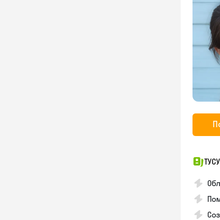
П
ТУСУ
Об
Пом
Соз