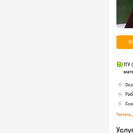
П
ТГУ
мат
Око
Раб
Соз
Читать
Услу