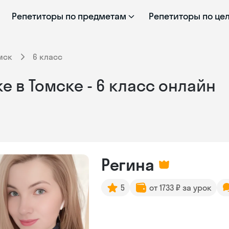
Репетиторы по предметам
Репетиторы по це
мск
6 класс
 в Томске - 6 класс онлайн
Регина
5
от 1733 ₽ за урок