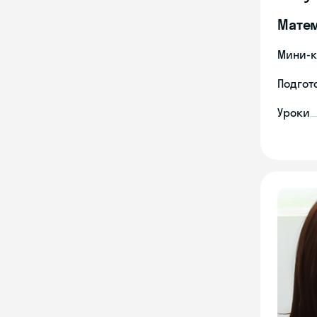
Мате
Мини-к
Подгото
Уроки