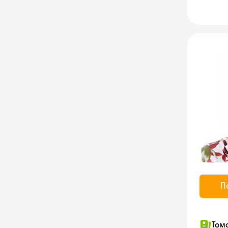
П
Том