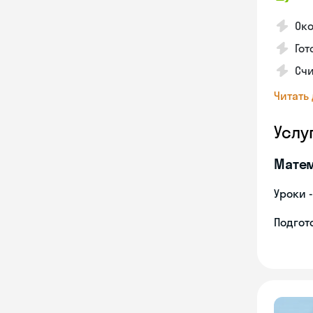
Око
Гот
Счи
Читать
Услу
Мате
Уроки 
Подгото