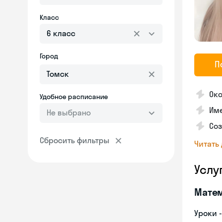
Класс
6 класс
Город
П
Око
Удобное расписание
Име
Не выбрано
Со
Сбросить фильтры
Читать
Услу
Мате
Уроки 