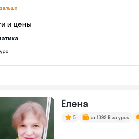
 дальше
ги и цены
матика
урс
Елена
5
от 1092 ₽ за урок