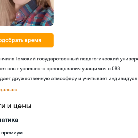
одобрать время
нчила Томский государственный педагогический универс
ет опыт успешного преподавания учащимся с ОВЗ
здает дружественную атмосферу и учитывает индивидуал
 дальше
ги и цены
матика
- премиум