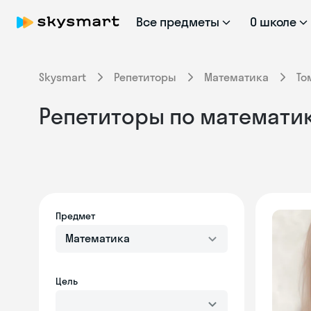
Все предметы
О школе
Skysmart
Репетиторы
Математика
То
Репетиторы по математике
Предмет
Математика
Цель