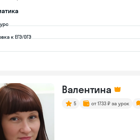
матика
урс
вка к ЕГЭ/ОГЭ
Валентина
5
от 1733 ₽ за урок