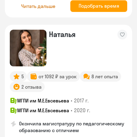
Подобрать время
Читать дальше
Наталья
5
от 1092 ₽ за урок
8 лет опыта
2 отзыва
•
2017 г.
МГПИ им М.Е.Евсевьева
•
2020 г.
МГПИ им М.Е.Евсевьева
Окончила магистратуру по педагогическому
образованию с отличием