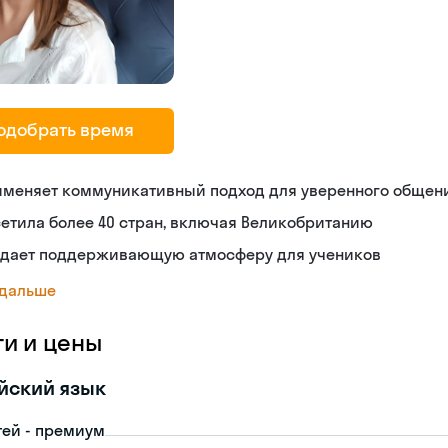
одобрать время
именяет коммуникативный подход для уверенного общен
етила более 40 стран, включая Великобританию
здает поддерживающую атмосферу для учеников
 дальше
ги и цены
йский язык
тей - премиум