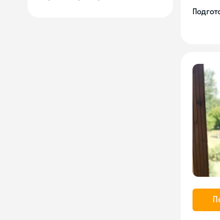
Подгото
П