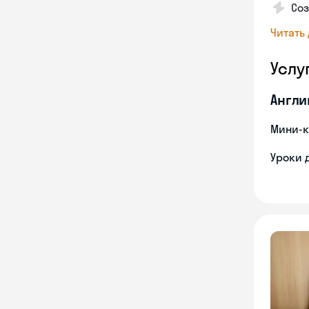
Со
Читать
Услу
Англи
Мини-к
Уроки 