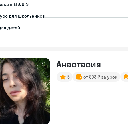
вка к ЕГЭ/ОГЭ
урс для школьников
для детей
Анастасия
5
от 893 ₽ за урок