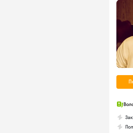
П
Вол
Зак
Пол