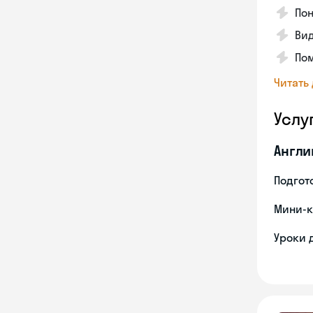
Пон
Вид
Пом
Читать
Услу
Англи
Подгото
Мини-к
Уроки 