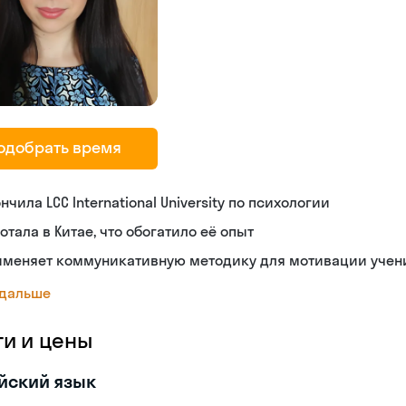
одобрать время
нчила LCC International University по психологии
отала в Китае, что обогатило её опыт
именяет коммуникативную методику для мотивации учен
 дальше
ги и цены
йский язык