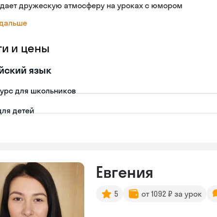
здает дружескую атмосферу на уроках с юмором
 дальше
ги и цены
йский язык
урс для школьников
для детей
Евгения
5
от 1092 ₽ за урок