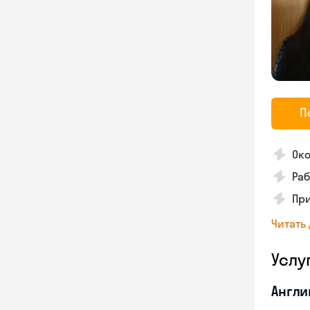
П
Око
Раб
Пр
Читать
Услу
Англи