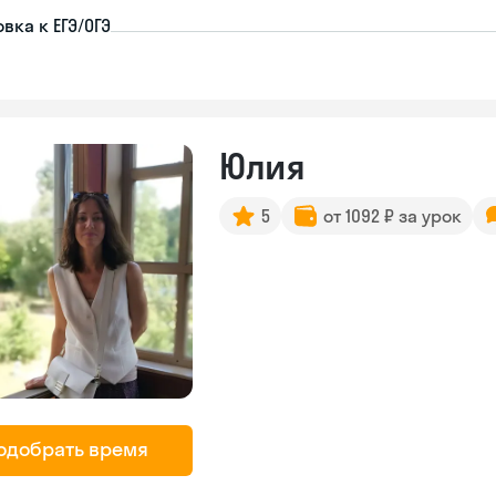
вка к ЕГЭ/ОГЭ
Юлия
5
от 1092 ₽ за урок
одобрать время