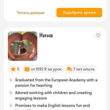
Подобрать время
Читать дальше
Нина
5
от 1092 ₽ за урок
7 лет опыта
Graduated from the European Academy with a
passion for teaching
Adored working with children and creating
engaging lessons
Promises to make English lessons fun and