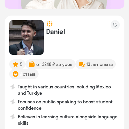
Daniel
5
от 3248 ₽ за урок
13 лет опыта
1 отзыв
Taught in various countries including Mexico
and Turkiye
Focuses on public speaking to boost student
confidence
Believes in learning culture alongside language
skills