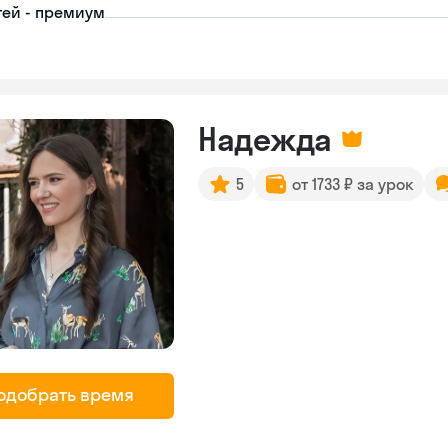
тей - премиум
Надежда
5
от 1733 ₽ за урок
одобрать время