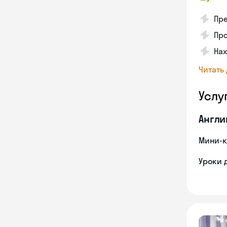
Пр
Про
На
Читать
Услу
Англи
Мини-к
Уроки 