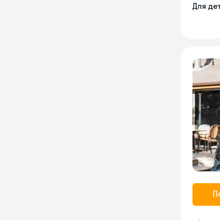
Для де
П