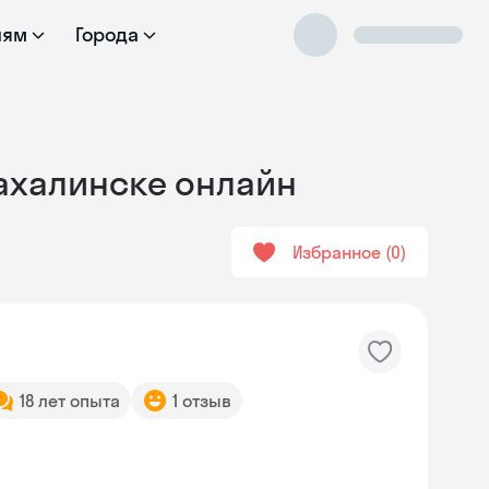
лям
Города
Сахалинске онлайн
Избранное
0
18 лет опыта
1 отзыв