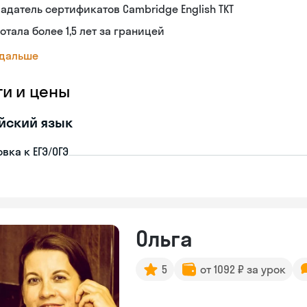
адатель сертификатов Cambridge English TKT
отала более 1,5 лет за границей
 дальше
ги и цены
йский язык
вка к ЕГЭ/ОГЭ
Ольга
5
от 1092 ₽ за урок