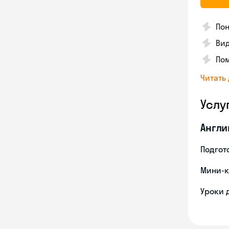
Пон
Вид
Пом
Читать
Услу
Англи
Подгото
Мини-к
Уроки 