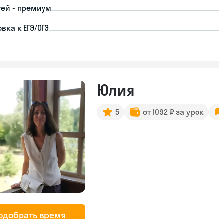
тей - премиум
вка к ЕГЭ/ОГЭ
Юлия
5
от 1092 ₽ за урок
одобрать время