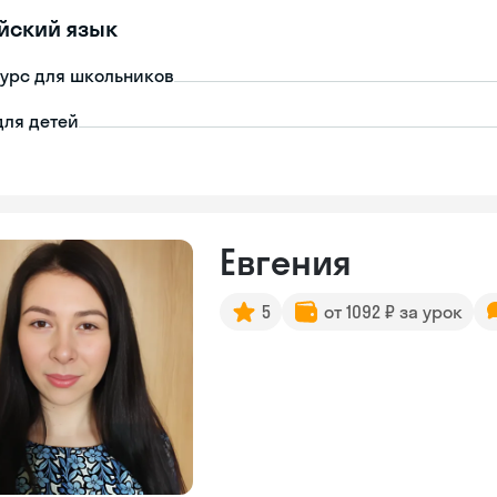
йский язык
урс для школьников
для детей
Евгения
5
от 1092 ₽ за урок