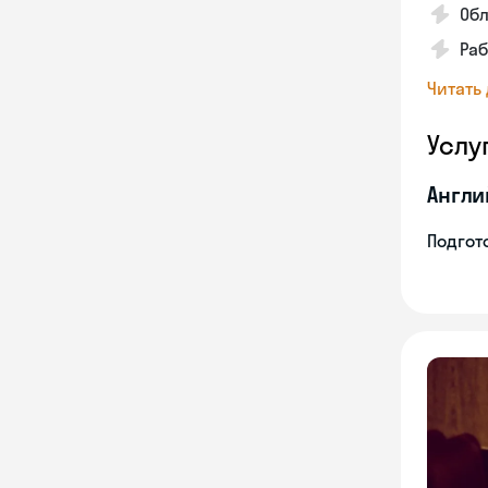
Обл
Раб
Читать
Услу
Англи
Подгото