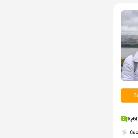
П
КубГ
Око