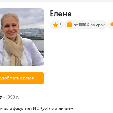
Елена
5
от 1880 ₽ за урок
одобрать время
•
1990 г.
У
нчила факультет РГФ КубГУ с отличием