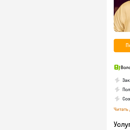
П
Вол
Зак
Пол
Со
Читать
Услу