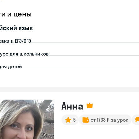
ги и цены
йский язык
вка к ЕГЭ/ОГЭ
урс для школьников
для детей
Анна
5
от 1733 ₽ за урок