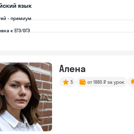
йский язык
тей - премиум
вка к ЕГЭ/ОГЭ
Алена
5
от 1880 ₽ за урок