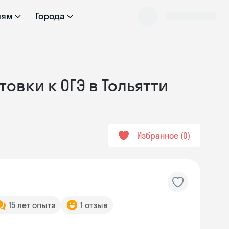
лям
Города
овки к ОГЭ в Тольятти
Избранное
0
15 лет опыта
1 отзыв