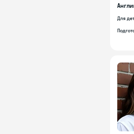
Англи
Для де
Подгото