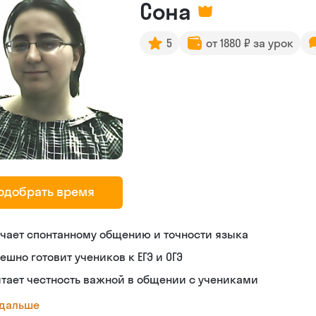
Сона
5
от 1880 ₽ за урок
одобрать время
чает спонтанному общению и точности языка
ешно готовит учеников к ЕГЭ и ОГЭ
тает честность важной в общении с учениками
 дальше