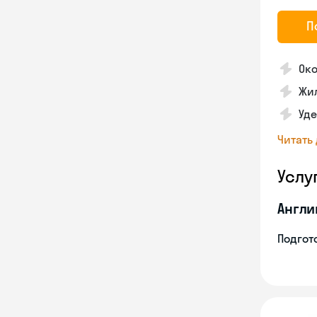
П
Око
Жил
Уде
Читать
Услу
Англи
Подгото