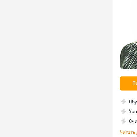
П
Обу
Усп
Счи
Читать