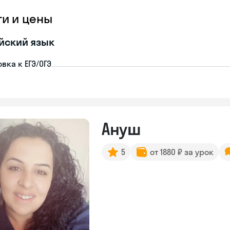
ги и цены
йский язык
вка к ЕГЭ/ОГЭ
Ануш
5
от 1880 ₽ за урок