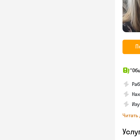
П
"Об
Ра
На
Изу
Читать
Услу