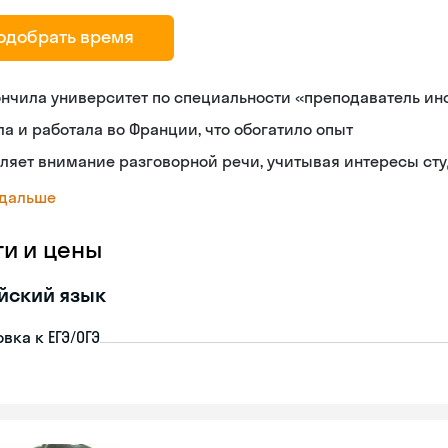
одобрать время
нчила университет по специальности «преподаватель ин
а и работала во Франции, что обогатило опыт
ляет внимание разговорной речи, учитывая интересы ст
 дальше
ги и цены
йский язык
вка к ЕГЭ/ОГЭ