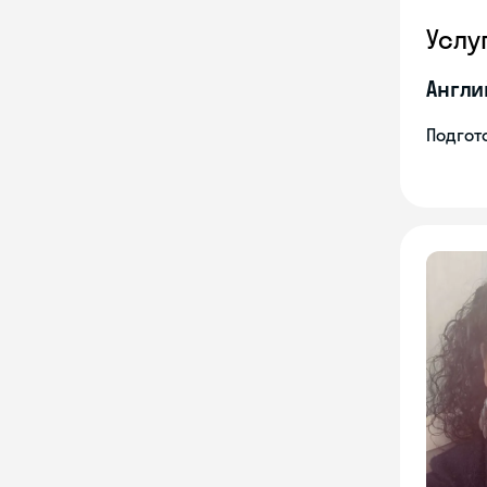
Услу
Англи
Подгото