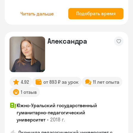
Подобрать время
Читать дальше
Александра
4.92
от 893 ₽ за урок
11 лет опыта
1 отзыв
Южно-Уральский государственный
гуманитарно-педагогический
•
2018 г.
университет
Окончила педагогический университет с