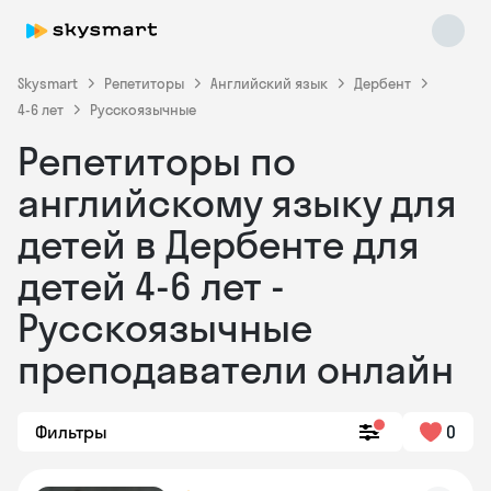
Skysmart
Репетиторы
Английский язык
Дербент
4-6 лет
Русскоязычные
Репетиторы по
английскому языку для
детей в Дербенте для
детей 4-6 лет -
Skysmart Chat
online
Русскоязычные
преподаватели онлайн
Фильтры
0