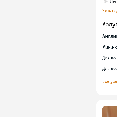
Лег
Читать
Услу
Англи
Мини-к
Для до
Для до
Все усл