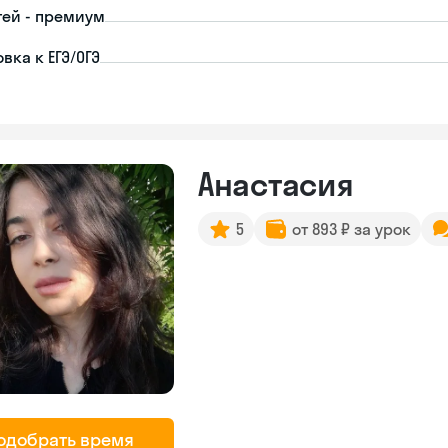
тей - премиум
вка к ЕГЭ/ОГЭ
Анастасия
5
от 893 ₽ за урок
одобрать время