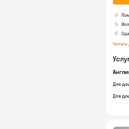
Пом
Ис
Сд
Читать
Услу
Англи
Для до
Для до