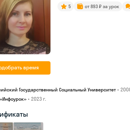
5
от 893 ₽ за урок
одобрать время
•
2008
сийский Государственный Социальный Университет
•
2023 г.
 «Инфоурок»
ификаты