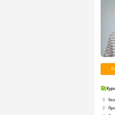
П
Кур
Ок
Про