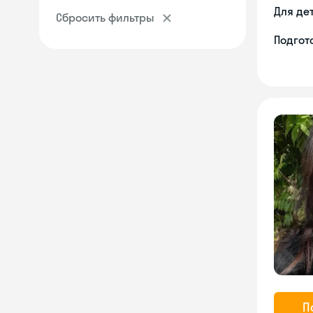
Для де
Сбросить фильтры
Подгото
П