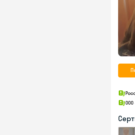
П
Рос
ООО
Серт