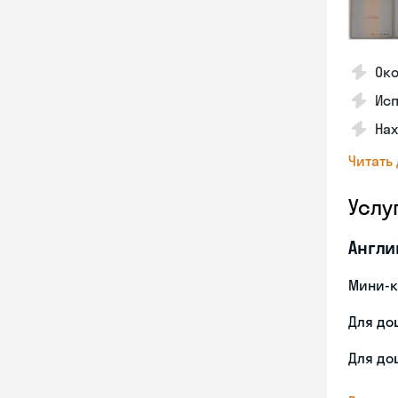
Ок
Ис
На
Читать
Услу
Англи
Мини-к
Для до
Для до