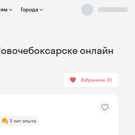
лям
Города
 Новочебоксарске онлайн
Избранное
0
5 лет опыта