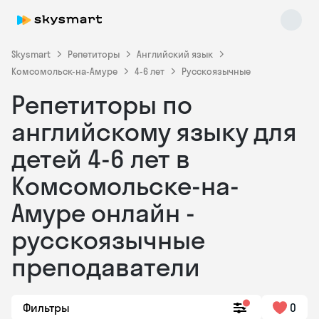
Skysmart
Репетиторы
Английский язык
Комсомольск-на-Амуре
4-6 лет
Русскоязычные
Репетиторы по
английскому языку для
детей 4-6 лет в
Комсомольске-на-
Skysmart Chat
online
Амуре онлайн -
русскоязычные
преподаватели
Фильтры
0