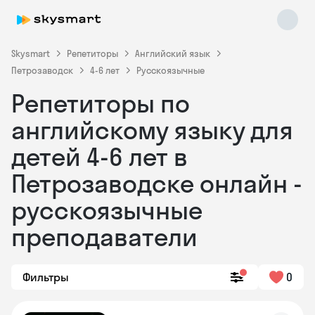
Skysmart
Репетиторы
Английский язык
Петрозаводск
4-6 лет
Русскоязычные
Репетиторы по
английскому языку для
детей 4-6 лет в
Петрозаводске онлайн -
Skysmart Chat
online
русскоязычные
преподаватели
Фильтры
0