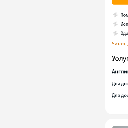
Пом
Ис
Сд
Читать
Услу
Англи
Для до
Для до