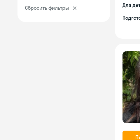
Для де
Сбросить фильтры
Подгото
П