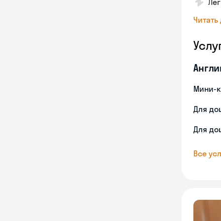
Лег
Читать
Услу
Англи
Мини-к
Для до
Для до
Все усл