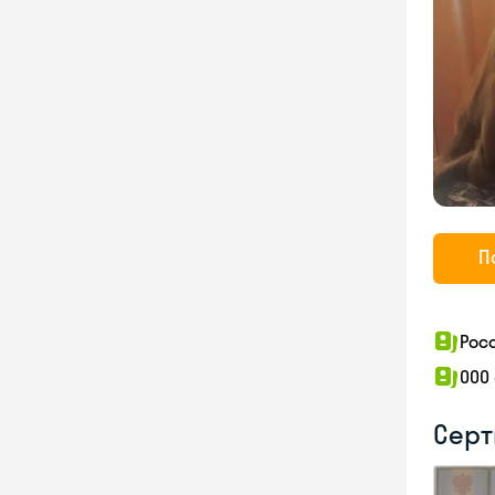
П
Рос
ООО
Серт