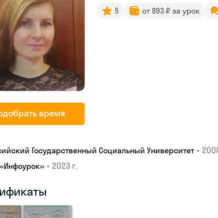
5
от 893 ₽ за урок
одобрать время
•
2008
сийский Государственный Социальный Университет
•
2023 г.
 «Инфоурок»
ификаты