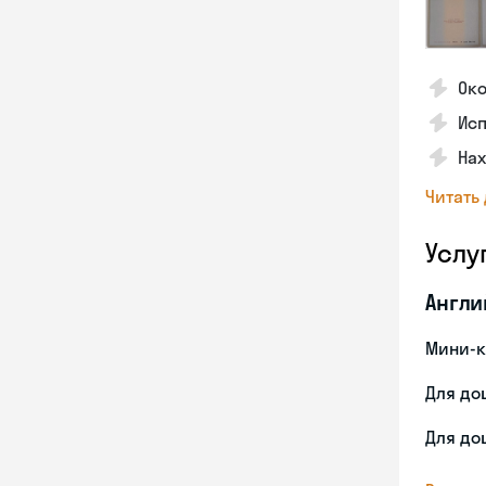
Ок
Ис
На
Читать
Услу
Англи
Мини-к
Для до
Для до