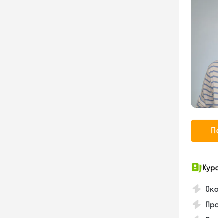
П
Кур
Ок
Про