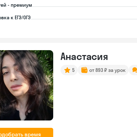
тей - премиум
вка к ЕГЭ/ОГЭ
Анастасия
5
от 893 ₽ за урок
одобрать время