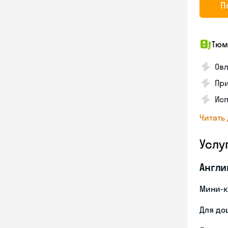
П
Тюм
Овл
Пр
Исп
Читать
Услу
Англи
Мини-к
Для до