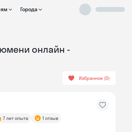
лям
Города
Тюмени онлайн -
Избранное
0
7 лет опыта
1 отзыв