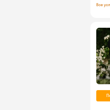
Все усл
П