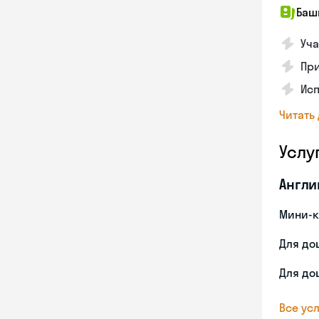
Баш
Уча
Пр
Ис
Читать
Услу
Англи
Мини-к
Для до
Для до
Все усл