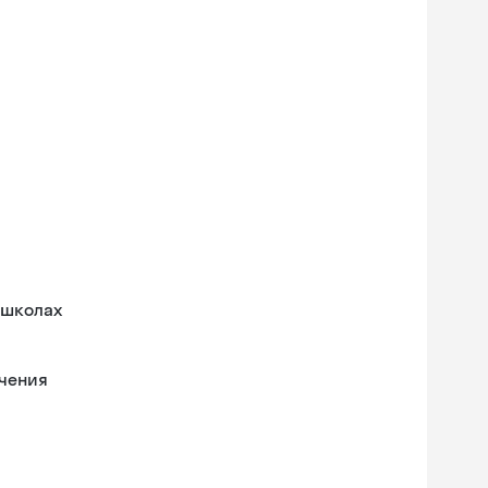
 школах
учения