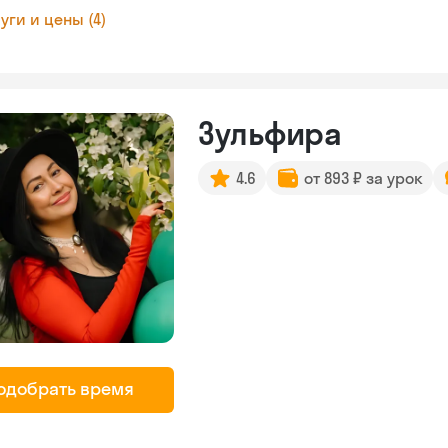
уги и цены (4)
Зульфира
4.6
от 893 ₽ за урок
одобрать время