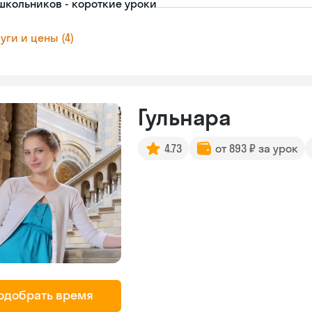
школьников - короткие уроки
уги и цены (4)
Гульнара
4.73
от 893 ₽ за урок
одобрать время