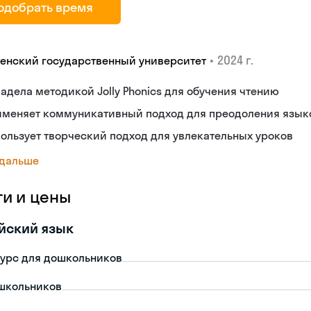
одобрать время
•
2024 г.
енский государственный университет
адела методикой Jolly Phonics для обучения чтению
именяет коммуникативный подход для преодоления язык
ользует творческий подход для увлекательных уроков
 дальше
ги и цены
йский язык
урс для дошкольников
школьников