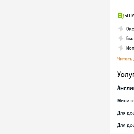
БГПУ
Око
Бы
Ис
Читать
Услу
Англи
Мини-к
Для до
Для до