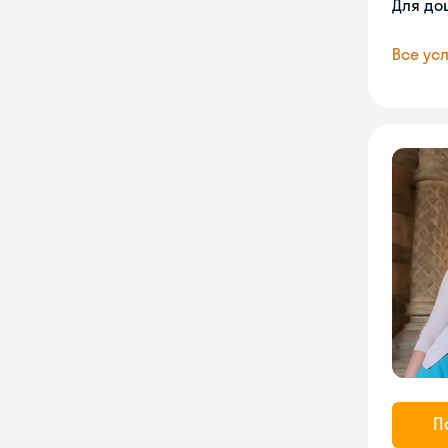
Для до
Все усл
П