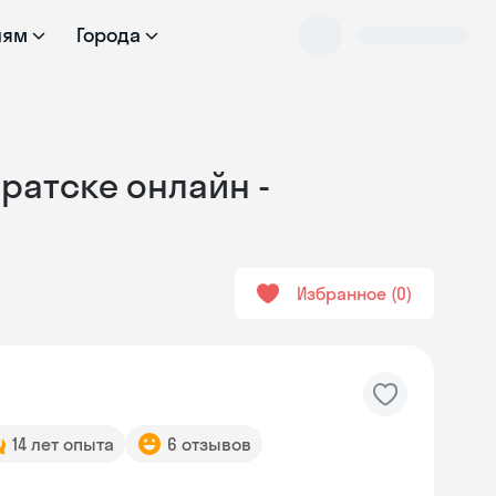
лям
Города
Братске онлайн -
Избранное
0
14 лет опыта
6 отзывов