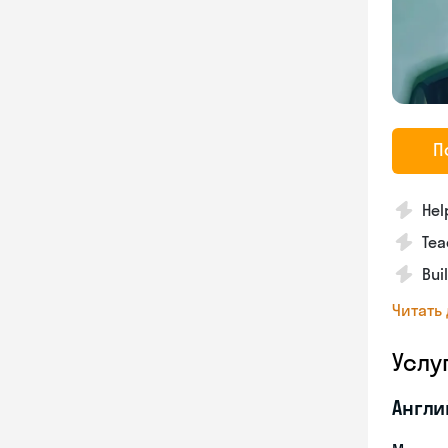
П
Hel
Tea
Bui
Читать
Услу
Англи