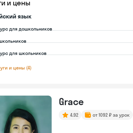
ги и цены
йский язык
урс для дошкольников
школьников
урс для школьников
уги и цены (4)
Grace
4.92
от 1092 ₽ за урок