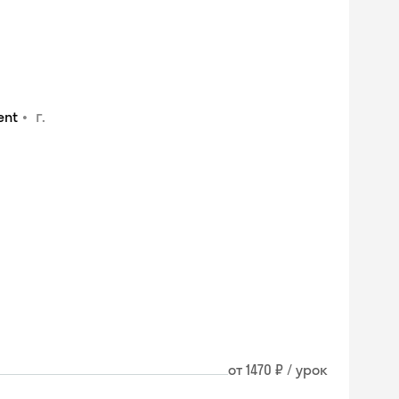
•
г.
ent
от 1470 ₽ / урок
Skysmart Chat
online