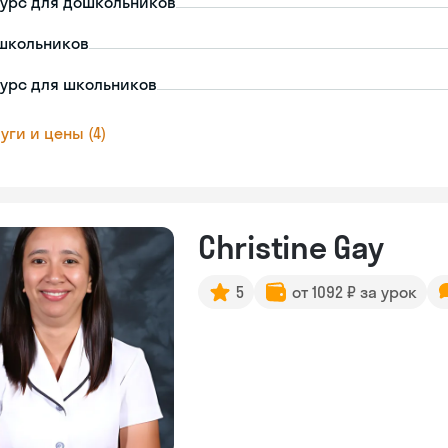
урс для дошкольников
школьников
урс для школьников
уги и цены (4)
Christine Gay
5
от 1092 ₽ за урок