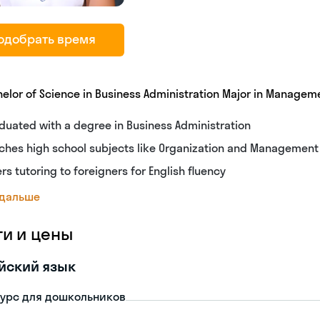
одобрать время
elor of Science in Business Administration Major in Managem
duated with a degree in Business Administration
ches high school subjects like Organization and Management
ers tutoring to foreigners for English fluency
 дальше
ги и цены
йский язык
урс для дошкольников