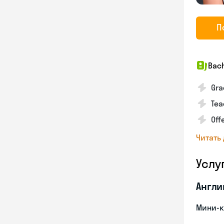
П
Bach
Gra
Tea
Off
Читать
Услу
Англи
Мини-к