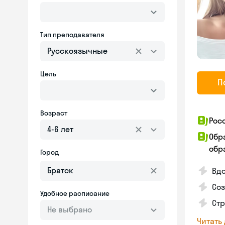
Тип преподавателя
Русскоязычные
Цель
П
Возраст
Рос
4-6 лет
Обр
обра
Город
Вд
Соз
Удобное расписание
Стр
Не выбрано
Читать