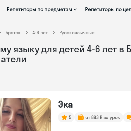
Репетиторы по предметам
Репетиторы по це
Братск
4-6 лет
Русскоязычные
у языку для детей 4-6 лет в 
ватели
Эка
5
от 893 ₽ за урок