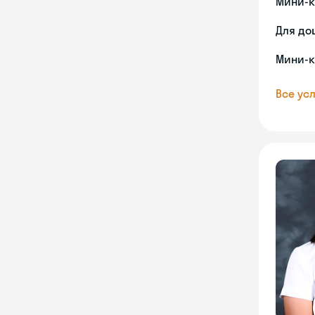
Мини-к
Для до
Мини-к
Все усл