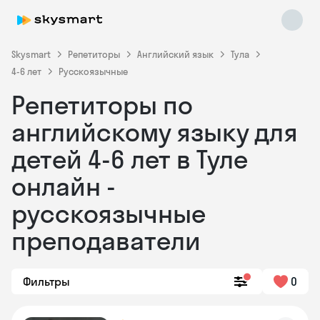
Skysmart
Репетиторы
Английский язык
Тула
4-6 лет
Русскоязычные
Репетиторы по
английскому языку для
детей 4-6 лет в Туле
онлайн -
Skysmart Chat
online
русскоязычные
преподаватели
Фильтры
0