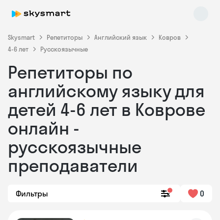
Skysmart
Репетиторы
Английский язык
Ковров
4-6 лет
Русскоязычные
Репетиторы по
английскому языку для
детей 4-6 лет в Коврове
онлайн -
Skysmart Chat
online
русскоязычные
преподаватели
Фильтры
0